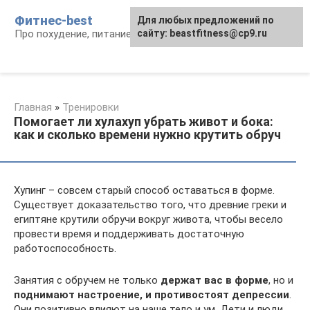
Перейти
Фитнес-best
Для любых предложений по
к
Про похудение, питание и фитнес
сайту: beastfitness@cp9.ru
контенту
Главная
»
Тренировки
Помогает ли хулахуп убрать живот и бока:
как и сколько времени нужно крутить обруч
Хупинг – совсем старый способ оставаться в форме.
Существует доказательство того, что древние греки и
египтяне крутили обручи вокруг живота, чтобы весело
провести время и поддерживать достаточную
работоспособность.
Занятия с обручем не только
держат вас в форме
, но и
поднимают настроение, и противостоят депрессии
.
Они позитивно влияют на наше тело и ум. Дети и люди