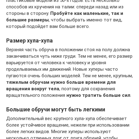
пластиковые модели из 50-х годов. Есть несколько
способов их кручения на талии: спереди назад или из
стороны в сторону.
Пробуйте как маленькие, так и
большие размеры
, чтобы выбрать именно тот вид,
который подойдет вам больше всего.
Размер хула-хупа
Верхняя часть обруча в положении стоя на полу должна
заканчиваться чуть ниже груди. Тем не менее, его размер
варьируется от человека к человеку и уровня
проделываемых им движений. Новые хуперы часто
пугаются очень больших моделей. Тем не менее, крупным,
тяжелым обручам нужно больше времени для
вращения вокруг тела
, поэтому для сохранения
вращательного положения
нужно тратить больше сил
.
Большие обручи могут быть легкими
Дополнительный вес крупного хула-хупа обеспечивает
более устойчивое вращение, нежели при использовании
более легких видов. Многие хуперы используют
несколько отличных друг от друга обручей, чтобы