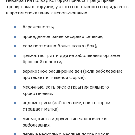
Невзирая на пользу, которую приносят регулярные
тренировки с обручем, у этого спортивного снаряда есть
и противопоказания к использованию:
беременность;
проведенное ранее кесарево сечение;
если постоянно болит почка (бок);
грыжа, гастрит и другие заболевания органов
брюшной полости;
варикозное расширение вен (если заболевание
протекает в тяжелой форме);
месячные, есть риск открытия сильного
кровотечения;
эндометриоз (заболевание, при котором
страдает матка);
миома, киста и другие гинекологические
заболевания;
первые несколько месяцев после родов;