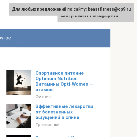
Для любых предложений по сайту: beastfitness@cp9.ru
Для любых предложений по
сайту: beastfitness@cp9.ru
угое
Спортивное питание
Optimum Nutrition
Витамины Opti-Women —
отзывы
Фитнес
Эффективные лекарства
от болезненных
ощущений в спине
Тренировки