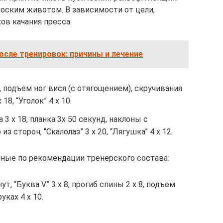
оским животом. В зависимости от цели,
в качания пресса:
после тренировок: причины и лечение
, подъем ног вися (с отягощением), скручивания
 18, “Уголок” 4 х 10.
3 х 18, планка 3х 50 секунд, наклоны с
з сторон, “Скалолаз” 3 х 20, “Лягушка” 4 х 12.
ные по рекомендации тренерского состава:
, “Буква V” 3 х 8, прогиб спины 2 х 8, подъем
уках 4 х 10.