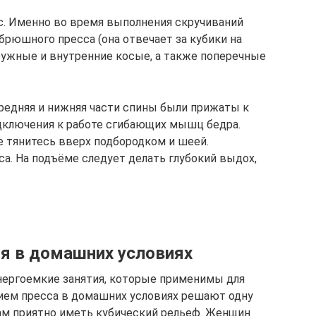
с. Именно во время выполнения скручиваний
рюшного пресса (она отвечает за кубики на
ружные и внутренние косые, а также поперечные
средняя и нижняя части спины были прижаты к
одключения к работе сгибающих мышц бедра.
е тянитесь вверх подбородком и шеей.
. На подъёме следует делать глубокий выдох,
я в домашних условиях
нергоемкие занятия, которые применимы для
ием пресса в домашних условиях решают одну
ам приятно иметь кубический рельеф. Женщин