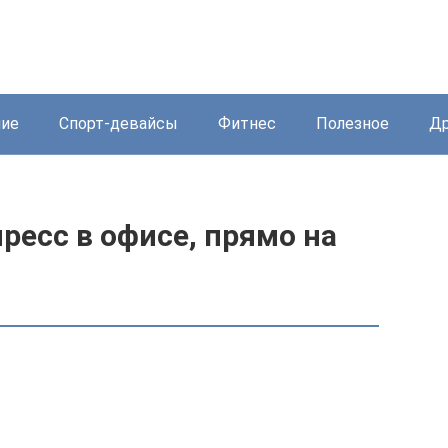
ние
Спорт-девайсы
Фитнес
Полезное
Др
ресс в офисе, прямо на