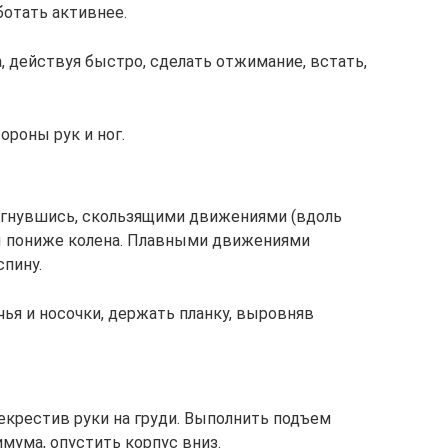
ботать активнее.
, действуя быстро, сделать отжимание, встать,
роны рук и ног.
 согнувшись, скользящими движениями (вдоль
ы пониже колена. Плавными движениями
спину.
чья и носочки, держать планку, выровняв
рекрестив руки на груди. Выполнить подъем
имума, опустить корпус вниз.