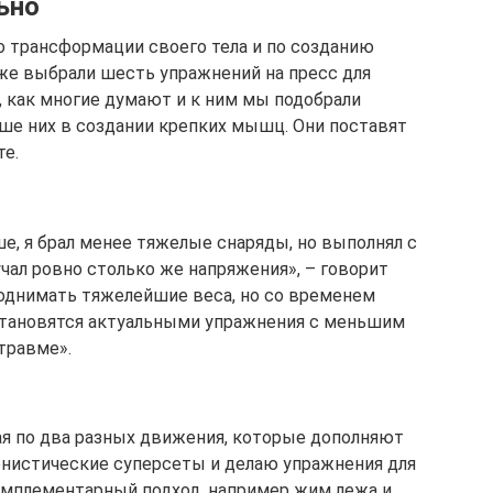
ьно
 трансформации своего тела и по созданию
же выбрали шесть упражнений на пресс для
 как многие думают и к ним мы подобрали
ше них в создании крепких мышц. Они поставят
те.
ше, я брал менее тяжелые снаряды, но выполнял с
чал ровно столько же напряжения», – говорит
однимать тяжелейшие веса, но со временем
тановятся актуальными упражнения с меньшим
травме».
я по два разных движения, которые дополняют
гонистические суперсеты и делаю упражнения для
комплементарный подход, например жим лежа и