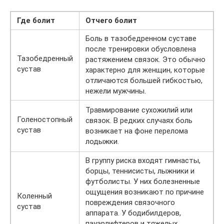
Где болит
Отчего болит
Боль в тазобедренном суставе
после тренировки обусловлена
Тазобедренный
растяжением связок. Это обычно
сустав
характерно для женщин, которые
отличаются большей гибкостью,
нежели мужчины.
Травмирование сухожилий или
Голеностопный
связок. В редких случаях боль
сустав
возникает на фоне перелома
лодыжки.
В группу риска входят гимнасты,
борцы, теннисисты, лыжники и
футболисты. У них болезненные
ощущения возникают по причине
Коленный
повреждения связочного
сустав
аппарата. У бодибилдеров,
пауэрлифтеров и тяжелых