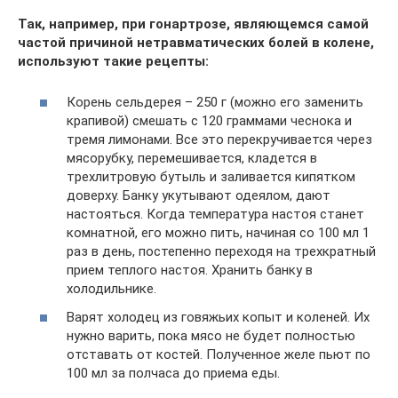
Так, например, при гонартрозе, являющемся самой
частой причиной нетравматических болей в колене,
используют такие рецепты:
Корень сельдерея – 250 г (можно его заменить
крапивой) смешать с 120 граммами чеснока и
тремя лимонами. Все это перекручивается через
мясорубку, перемешивается, кладется в
трехлитровую бутыль и заливается кипятком
доверху. Банку укутывают одеялом, дают
настояться. Когда температура настоя станет
комнатной, его можно пить, начиная со 100 мл 1
раз в день, постепенно переходя на трехкратный
прием теплого настоя. Хранить банку в
холодильнике.
Варят холодец из говяжьих копыт и коленей. Их
нужно варить, пока мясо не будет полностью
отставать от костей. Полученное желе пьют по
100 мл за полчаса до приема еды.