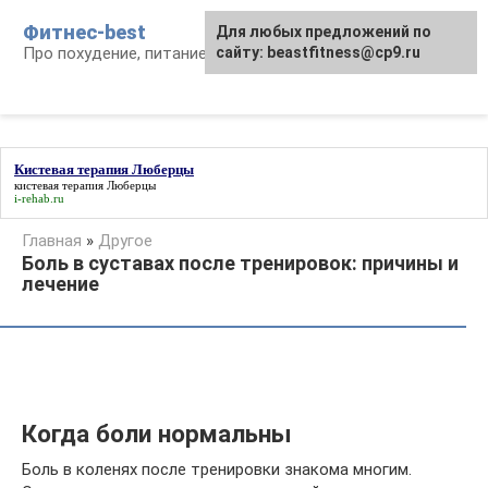
Перейти
Фитнес-best
Для любых предложений по
к
Про похудение, питание и фитнес
сайту: beastfitness@cp9.ru
контенту
Кистевая терапия Люберцы
кистевая терапия Люберцы
i-rehab.ru
Главная
»
Другое
Боль в суставах после тренировок: причины и
лечение
Когда боли нормальны
Боль в коленях после тренировки знакома многим.