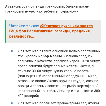
В зависимости от вида тренировки, бананы после
тренировки нужно употреблять по-разному:
Читайте также:
«Железная рука» или протез
Гёца фон Берлихингена: легенды, предания,
реальность...
Для тех, кто ставит основной целью спортивных
тренировок
набор массы
, 2 банана средней
величины в качестве перекуса через 10-20 минут
после занятий будут весьма кстати. Затем, в
течение 30-60 минут нужно хорошо поесть
(полноценный «спортивный» обед/ужин – мясо,
отварные овощи / каша, куриная грудка, свежие
овощи и зелень / запеченная рыба, картофель /
протеиновый коктейль / гейнер и т.д. – всего 300-
400 калорий).
Для тех, кто посещает тренажерный зал, чтобы