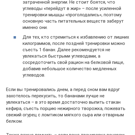
затраченной энергии. Не стоит боятся, что
углеводы «перейдут в жир» – после усиленной
тренировки мышцы «проголодались», поэтому
основную часть питательных веществ заберут
именно они.
Для тех, кто стремиться к избавлению от лишних
килограммов, после поздней тренировки можно
съесть 1 банан. Далее рекомендуется не
увлекаться быстрыми углеводами, а
сосредоточить свой рацион на белковой пище,
добавив небольшое количество медленных
углеводов.
Если вы тренировались днем, а перед сном вам вдруг
захотелось перекусить, то бананами лучше не
увлекаться – в это время достаточно выпить стакан
кефира, съесть порцию нежирного творожка, пожевать
свежий огурец с ломтиком мягкого сыра или отварным
белком.
Также важно помнить – если ваша тренировка вечером,