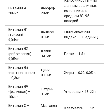
Калорийность – по
данным различных
Витамин А –
Фосфор –
источников в
20мкг.
28мг.
среднем 88-95
калорий.
Витамин В1
Железо –
Гликемический
(тиамин) –
0,6мг.
индекс – 60 единиц.
0,04мг.
Витамин В2
Калий –
(рибофлавин) –
Белки – 1,5 г.
348мг.
0,05мг.
Витамин В5
Цинк –
(пантотеновая)
Жиры – 0,02-0,05 г.
0,15мг.
– 0,3мг.
Витамин В9
Натрий –
(фолиевая) –
Углеводы – 18-22 г.
31мг.
10мкг.
Витамин С –
Марганец
Клетчатка – 1,5 г.