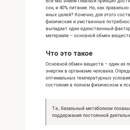
Все мы знаем главный принцип дости
сон, и 40% питание. Но, как правильн
иных целей? Конечно, для этого сост
физические и умственные потребност
выпадает один единственный фактор
материале – основной обмен веществ
Что это такое
Основной обмен веществ – один из п
энергии в организме человека. Опре
оптимальных температурных условиях
состояния в полном физическом и пс
Т.е., базальный метаболизм показы
поддержания постоянной деятельн