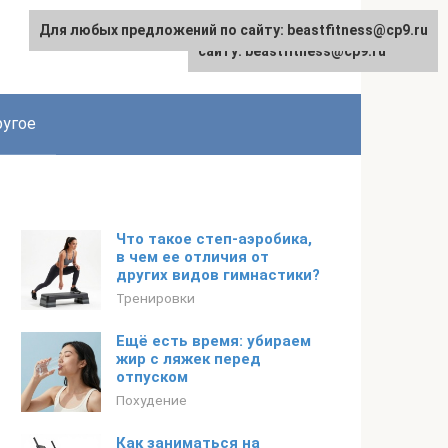
Для любых предложений по сайту: beastfitness@cp9.ru
Для любых предложений по
сайту: beastfitness@cp9.ru
угое
Что такое степ-аэробика,
в чем ее отличия от
других видов гимнастики?
Тренировки
Ещё есть время: убираем
жир с ляжек перед
отпуском
Похудение
Как заниматься на