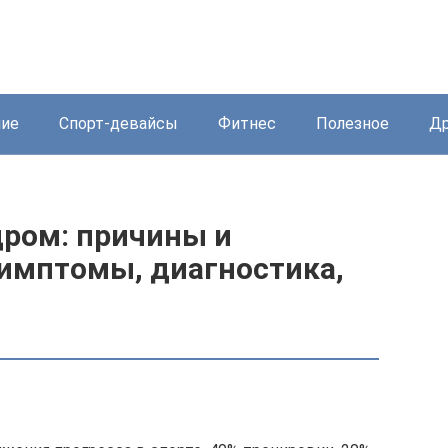
ние
Спорт-девайсы
Фитнес
Полезное
Др
ром: причины и
симптомы, диагностика,