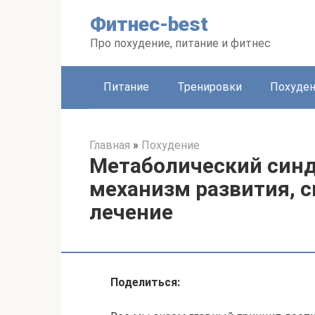
Перейти
Фитнес-best
к
контенту
Про похудение, питание и фитнес
Питание
Тренировки
Похуде
Главная
»
Похудение
Метаболический синд
механизм развития, 
лечение
Поделиться: