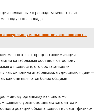
кции, связанные с распадом веществ, их
ма продуктов распада .
ски визуально уменьшающие лицо: варианты
олизма протекает процесс ассимиляции
реакции катаболизма составляют основу
изма от веществ, его составляющих
я» как синонима анаболизма, а «диссимиляция» —
так как они являются более общими
ее живому организму как системе
ром взаимно уравновешиваются синтез и
В основе реакций обмена веществ лежат физико-