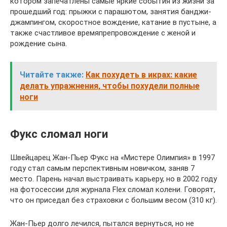
котором запечатлены самые яркие события из жизни за
прошедший год: прыжки с парашютом, занятия банджи-
джампингом, скоростное вождение, катание в пустыне, а
также счастливое времяпрепровождение с женой и
рождение сына.
Читайте также:
Как похудеть в икрах: какие
делать упражнения, чтобы похудели полные
ноги
Фукс сломал ноги
Швейцарец Жан-Пьер Фукс на «Мистере Олимпия» в 1997
году стал самым перспективным новичком, заняв 7
место. Парень начал выстраивать карьеру, но в 2002 году
на фотосессии для журнала Flex сломал колени. Говорят,
что он приседал без страховки с большим весом (310 кг).
Жан-Пьер долго лечился, пытался вернуться, но не