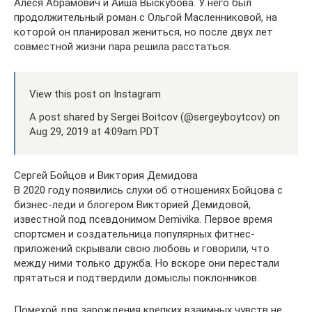
Алеся Абрамович и Аиша Выскубова. У него был
продолжительный роман с Ольгой Масленниковой, на
которой он планировал жениться, но после двух лет
совместной жизни пара решила расстаться.
View this post on Instagram
A post shared by Sergei Boitcov (@sergeyboytcov) on
Aug 29, 2019 at 4:09am PDT
Сергей Бойцов и Виктория Демидова
В 2020 году появились слухи об отношениях Бойцова с
бизнес-леди и блогером Викторией Демидовой,
известной под псевдонимом Demivika. Первое время
спортсмен и создательница популярных фитнес-
приложений скрывали свою любовь и говорили, что
между ними только дружба. Но вскоре они перестали
прятаться и подтвердили домыслы поклонников.
Помехой для зарождения крепких взаимных чувств не