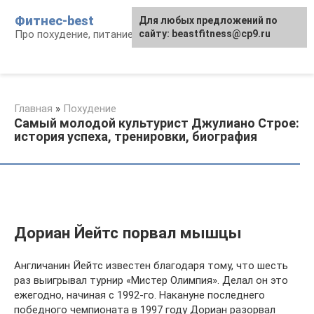
Перейти
Фитнес-best
Для любых предложений по
к
Про похудение, питание и фитнес
сайту: beastfitness@cp9.ru
контенту
Главная
»
Похудение
Самый молодой культурист Джулиано Строе:
история успеха, тренировки, биография
Дориан Йейтс порвал мышцы
Англичанин Йейтс известен благодаря тому, что шесть
раз выигрывал турнир «Мистер Олимпия». Делал он это
ежегодно, начиная с 1992-го. Накануне последнего
победного чемпионата в 1997 году Дориан разорвал