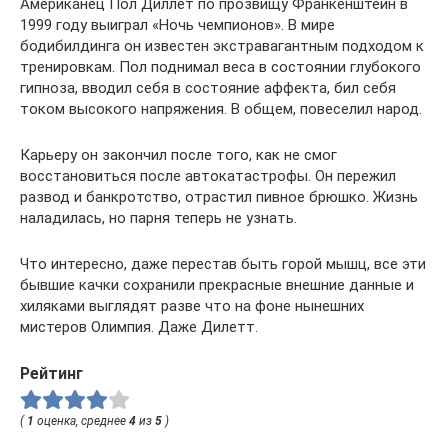
Американец Пол Диллет по прозвищу Франкенштейн в
1999 году выиграл «Ночь чемпионов». В мире
бодибилдинга он известен экстравагантным подходом к
тренировкам. Пол поднимал веса в состоянии глубокого
гипноза, вводил себя в состояние аффекта, бил себя
током высокого напряжения. В общем, повеселил народ.
Карьеру он закончил после того, как не смог
восстановиться после автокатастрофы. Он пережил
развод и банкротство, отрастил пивное брюшко. Жизнь
наладилась, но парня теперь не узнать.
Что интересно, даже перестав быть горой мышц, все эти
бывшие качки сохранили прекрасные внешние данные и
хиляками выглядят разве что на фоне нынешних
мистеров Олимпия. Даже Дилетт.
Рейтинг
(
1
оценка, среднее
4
из
5
)