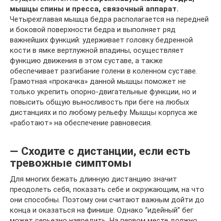
мышцы спины и пресса, связочный аппарат.
Четырехглавая мышца бедра располагается на передней
и боковой поверхности бедра и выполняет ряд
важнейших функций: удерживает головку бедренной
кости в ямке вертлужной впадины, осуществляет
функцию движения в этом суставе, а также
обеспечивает разгибание голени в коленном суставе.
Грамотная «прокачка» данной мышцы поможет не
только укрепить опорно-двигательные функции, но и
повысить общую выносливость при беге на любых
дистанциях и по любому рельефу. Мышцы корпуса же
«работают» на обеспечение равновесия.
— Сходите с дистанции, если есть
тревожные симптомы
Для многих бежать длинную дистанцию значит
преодолеть себя, показать себе и окружающим, на что
они способны. Поэтому они считают важным дойти до
конца и оказаться на финише. Однако “идейный” бег
может серьезно навредить. На первом месте должно