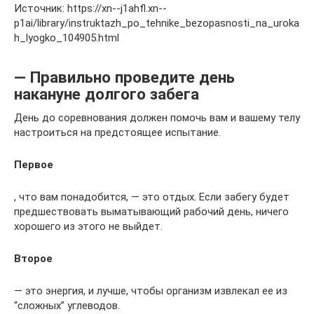
Источник: https://xn--j1ahfl.xn--
p1ai/library/instruktazh_po_tehnike_bezopasnosti_na_uroka
h_lyogko_104905.html
— Правильно проведите день
накануне долгого забега
День до соревнования должен помочь вам и вашему телу
настроиться на предстоящее испытание.
Первое
, что вам понадобится, — это отдых. Если забегу будет
предшествовать выматывающий рабочий день, ничего
хорошего из этого не выйдет.
Второе
— это энергия, и лучше, чтобы организм извлекал ее из
“сложных” углеводов.