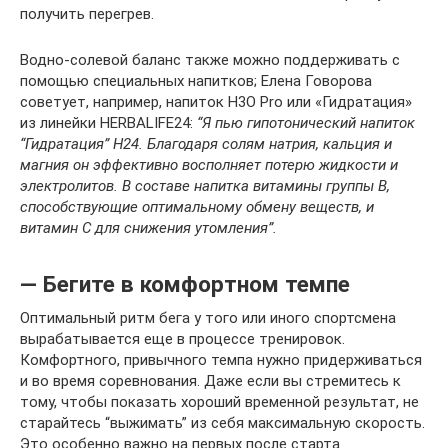
получить перегрев.
Водно-солевой баланс также можно поддерживать с
помощью специальных напитков; Елена Говорова
советует, например, напиток H3O Pro или «Гидратация»
из линейки HERBALIFE24:
“Я пью гипотонический напиток
“Гидратация” H24. Благодаря солям натрия, кальция и
магния он эффективно восполняет потерю жидкости и
электролитов. В составе напитка витамины группы В,
способствующие оптимальному обмену веществ, и
витамин С для снижения утомления”.
— Бегите в комфортном темпе
Оптимальный ритм бега у того или иного спортсмена
вырабатывается еще в процессе тренировок.
Комфортного, привычного темпа нужно придерживаться
и во время соревнования. Даже если вы стремитесь к
тому, чтобы показать хороший временной результат, не
старайтесь “выжимать” из себя максимальную скорость.
Это особенно важно на первых после старта