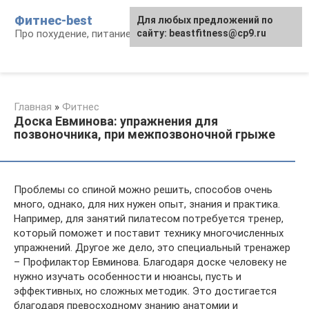
Перейти
Фитнес-best
Для любых предложений по
к
Про похудение, питание и фитнес
сайту: beastfitness@cp9.ru
контенту
Главная
»
Фитнес
Доска Евминова: упражнения для
позвоночника, при межпозвоночной грыже
Проблемы со спиной можно решить, способов очень
много, однако, для них нужен опыт, знания и практика.
Например, для занятий пилатесом потребуется тренер,
который поможет и поставит технику многочисленных
упражнений. Другое же дело, это специальный тренажер
– Профилактор Евминова. Благодаря доске человеку не
нужно изучать особенности и нюансы, пусть и
эффективных, но сложных методик. Это достигается
благодаря превосходному знанию анатомии и