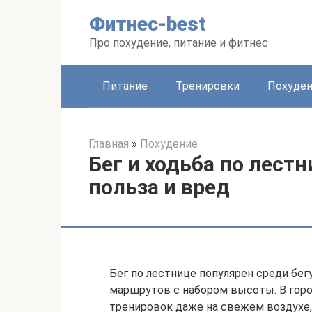
Перейти
Фитнес-best
к
контенту
Про похудение, питание и фитнес
Питание
Тренировки
Похуде
Главная
»
Похудение
Бег и ходьба по лестн
польза и вред
Бег по лестнице популярен среди бег
маршрутов с набором высоты. В горо
тренировок даже на свежем воздухе, 