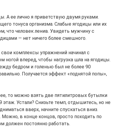
цы. А ее лично я приветствую двумя руками.
бщего тонуса организма. Слабые ягодицы или их
ом, что человек ленив. Увидеть мужчину с
дицами — нет ничего более смешного.
е свои комплексы упражнений начинал с
ом ногой вперед, чтобы нагрузка шла на ягодицы.
 между бедром и голенью был не более 90
правильно. Получается эффект «поднятой попы»,
рее, то можно взять две пятилитровых бутылки
9 этаж. Устали? Снизьте темп, отдышитесь, но не
дниматься вверх, начните спускаться вниз.
 Можно, в конце концов, просто походить по
зм должен постоянно работать.