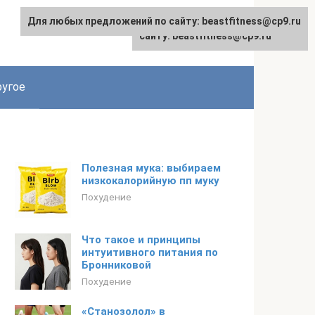
Для любых предложений по сайту: beastfitness@cp9.ru
Для любых предложений по
сайту: beastfitness@cp9.ru
угое
Полезная мука: выбираем
низкокалорийную пп муку
Похудение
Что такое и принципы
интуитивного питания по
Бронниковой
Похудение
«Станозолол» в