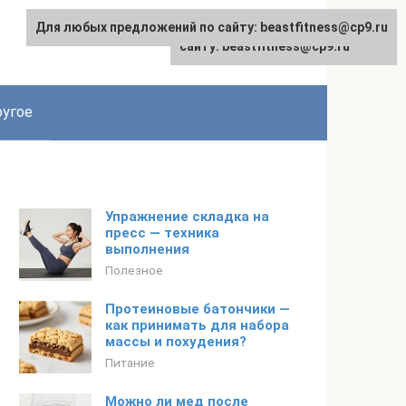
Для любых предложений по сайту: beastfitness@cp9.ru
Для любых предложений по
сайту: beastfitness@cp9.ru
угое
Упражнение складка на
пресс — техника
выполнения
Полезное
Протеиновые батончики —
как принимать для набора
массы и похудения?
Питание
Можно ли мед после