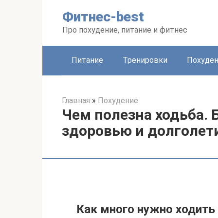
Перейти
Фитнес-best
к
контенту
Про похудение, питание и фитнес
Питание
Тренировки
Похуде
Главная
»
Похудение
Чем полезна ходьба. 
здоровью и долголет
Как много нужно ходить