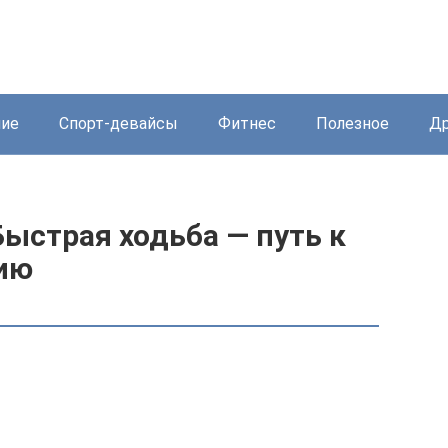
ние
Спорт-девайсы
Фитнес
Полезное
Др
Быстрая ходьба — путь к
ию