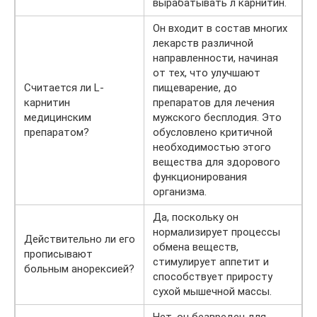
вырабатывать л карнитин.
Он входит в состав многих
лекарств различной
направленности, начиная
от тех, что улучшают
Считается ли L-
пищеварение, до
карнитин
препаратов для лечения
медицинским
мужского бесплодия. Это
препаратом?
обусловлено критичной
необходимостью этого
вещества для здорового
функционирования
организма.
Да, поскольку он
нормализирует процессы
Действительно ли его
обмена веществ,
прописывают
стимулирует аппетит и
больным анорексией?
способствует приросту
сухой мышечной массы.
Нет, он безвреден для