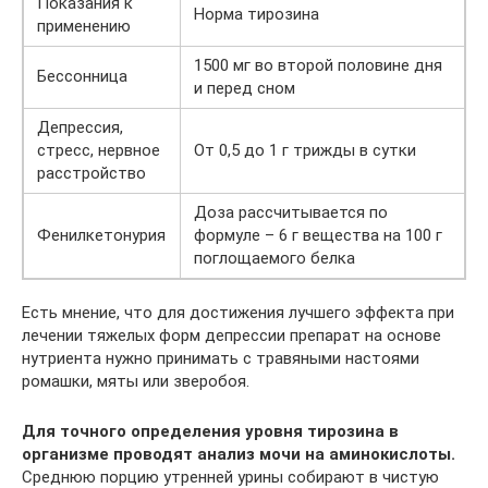
Показания к
Норма тирозина
применению
1500 мг во второй половине дня
Бессонница
и перед сном
Депрессия,
стресс, нервное
От 0,5 до 1 г трижды в сутки
расстройство
Доза рассчитывается по
Фенилкетонурия
формуле – 6 г вещества на 100 г
поглощаемого белка
Есть мнение, что для достижения лучшего эффекта при
лечении тяжелых форм депрессии препарат на основе
нутриента нужно принимать с травяными настоями
ромашки, мяты или зверобоя.
Для точного определения уровня тирозина в
организме проводят анализ мочи на аминокислоты.
Среднюю порцию утренней урины собирают в чистую