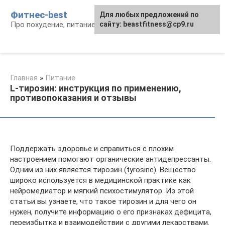
Перейти
Фитнес-best
Для любых предложений по
к
Про похудение, питание и фитнес
сайту: beastfitness@cp9.ru
контенту
Главная
»
Питание
L-тирозин: инструкция по применению,
противопоказания и отзывы
Поддержать здоровье и справиться с плохим
настроением помогают органические антидепрессанты.
Одним из них является тирозин (tyrosine). Вещество
широко используется в медицинской практике как
нейромедиатор и мягкий психостимулятор. Из этой
статьи вы узнаете, что такое тирозин и для чего он
нужен, получите информацию о его признаках дефицита,
переизбытка и взаимодействии с другими лекарствами.