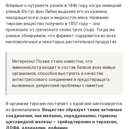
Впервые о нутриенте узнали в 1846 году, когда немецкий
ученый Юстус фон Либих выделил его из казеина,
находящегося в сыре и жидкостях мяса. Название
тирозин вещество получило в 1857 году – оно
произошло от греческого слова tyros (сыр). Тогда же
ученые обнаружили, что фермент содержится во всех
кисломолочных и некоторых растительных продуктах.
Интересно! Позже стало известно, что
аминокислота входит в состав белков всех живых
организмов, способна выступать в качестве
антистрессового соединения и предотвращать
вызванные депрессией проблемы с памятью.
В организм тирозин поступает с едой или синтезируется
из фенилаланина.
Вещество образует такие активные
соединения, как меланин, норадреналин, гормоны
щитовидной железы – трийодтиронин и тироксин,
ДОФА, адреналин, дофамин.