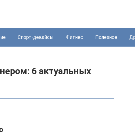
ние
Спорт-девайсы
Фитнес
Полезное
Др
нером: 6 актуальных
о