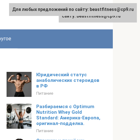
Для любых предложений по сайту: beastfitness@cp9.ru
Для любых предложений по
сайту: beastfitness@cp9.ru
угое
Юридический статус
анаболических стероидов
в РФ
Питание
Разбираемся с Optimum
Nutrition Whey Gold
Standard: Америка-Европа,
оригинал-подделка.
Питание