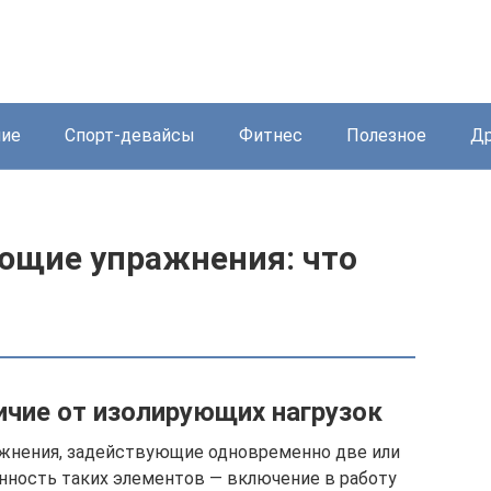
ние
Спорт-девайсы
Фитнес
Полезное
Др
ющие упражнения: что
ичие от изолирующих нагрузок
жнения, задействующие одновременно две или
нность таких элементов — включение в работу