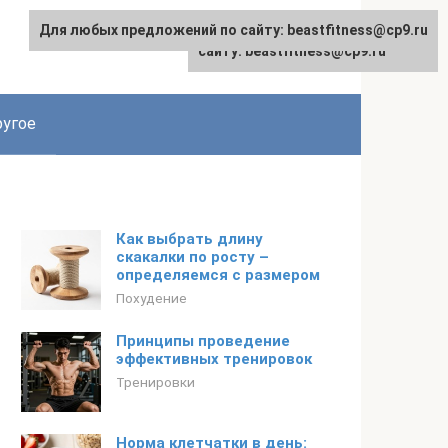
Для любых предложений по сайту: beastfitness@cp9.ru
Для любых предложений по
сайту: beastfitness@cp9.ru
угое
Как выбрать длину
скакалки по росту –
определяемся с размером
Похудение
Принципы проведение
эффективных тренировок
Тренировки
Норма клетчатки в день: