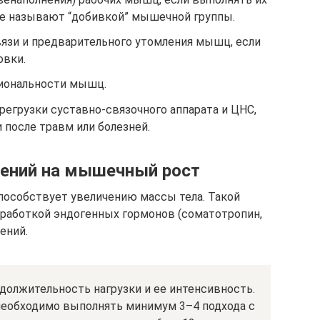
же называют “добивкой” мышечной группы.
зи и предварительного утомления мышц, если
овки.
циональности мышц.
регрузки суставно-связочного аппарата и ЦНС,
 после травм или болезней.
нений на мышечный рост
способствует увеличению массы тела. Такой
аботкой эндогенных гормонов (соматотропин,
ений.
должительность нагрузки и ее интенсивность.
необходимо выполнять минимум 3–4 подхода с