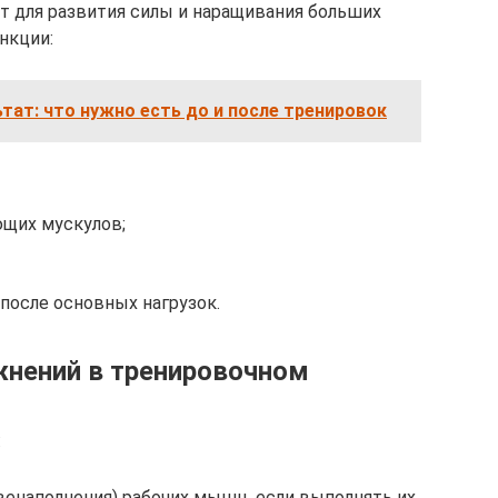
т для развития силы и наращивания больших
нкции:
ьтат: что нужно есть до и после тренировок
щих мускулов;
осле основных нагрузок.
жнений в тренировочном
:
венаполнения) рабочих мышц, если выполнять их