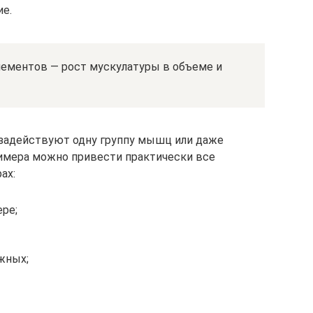
ие.
лементов — рост мускулатуры в объеме и
 задействуют одну группу мышц или даже
имера можно привести практически все
ах:
ере;
жных;