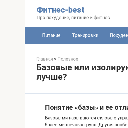
Перейти
Фитнес-best
к
контенту
Про похудение, питание и фитнес
Питание
Тренировки
Похуде
Главная
»
Полезное
Базовые или изолиру
лучше?
Понятие «базы» и ее отл
Базовыми называются силовые упра
более мышечных групп. Другая особе