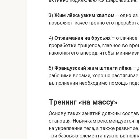
активно подключаются широчайшие.
3)
Жим лёжа узким хватом
– одно из
позволяет качественно его проработа
4)
Отжимания на брусьях
– отличное
проработки трицепса, главное во вр
наклоняя его вперёд, чтобы минимиз
5)
Французский жим штанги лёжа
– 
рабочими весами, хорошо растягивае
выполнении необходимо помощь под
Тренинг «на массу»
Основу таких занятий должны состав
становая. Новичкам рекомендуется 
на укрепление тела, а также развити
три базовых элемента нужно выполнят