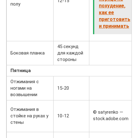
12-15
полу
похудение,
как ее
приготовить
и принимать
45 секунд
Боковая планка
для каждой
стороны
Пятница
Отжимания с
ногами на
15-20
возвышении
Отжимания в
© satyrenko —
стойке на руках у
10-12
stock.adobe.com
стены