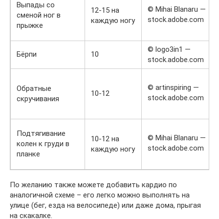
Выпады со
© Mihai Blanaru —
12-15 на
сменой ног в
stock.adobe.com
каждую ногу
прыжке
© logo3in1 —
Бёрпи
10
stock.adobe.com
© artinspiring —
Обратные
10-12
stock.adobe.com
скручивания
Подтягивание
© Mihai Blanaru —
10-12 на
колен к груди в
stock.adobe.com
каждую ногу
планке
По желанию также можете добавить кардио по
аналогичной схеме – его легко можно выполнять на
улице (бег, езда на велосипеде) или даже дома, прыгая
на скакалке.