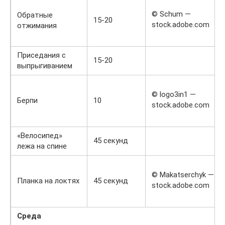
© Schum —
Обратные
15-20
stock.adobe.com
отжимания
Приседания с
15-20
выпрыгиванием
© logo3in1 —
Берпи
10
stock.adobe.com
«Велосипед»
45 секунд
лежа на спине
© Makatserchyk —
Планка на локтях
45 секунд
stock.adobe.com
Среда