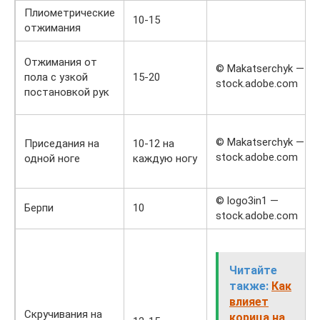
Плиометрические
10-15
отжимания
Отжимания от
© Makatserchyk —
пола с узкой
15-20
stock.adobe.com
постановкой рук
© Makatserchyk —
Приседания на
10-12 на
stock.adobe.com
одной ноге
каждую ногу
© logo3in1 —
Берпи
10
stock.adobe.com
Читайте
также:
Как
влияет
Скручивания на
корица на