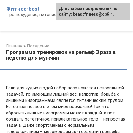
Перейти
Фитнес-best
Для любых предложений по
к
Про похудение, питание и фитнес
сайту: beastfitness@cp9.ru
контенту
Главная
»
Похудение
Программа тренировок на рельеф 3 раза в
неделю для мужчин
Если для худых людей набор веса кажется непосильной
задачей, то имеющим лишний вес, напротив, борьба с
лишними килограммами является титаническим трудом!
Естественно, все в этом мире возможно! Так что
сбросить лишние килограммы может каждый, а вот
создать эстетичное, привлекательное тело – непростая
задача. Даже спортсменам с нормальным
телосложением – мезоморфам для создания рельефа