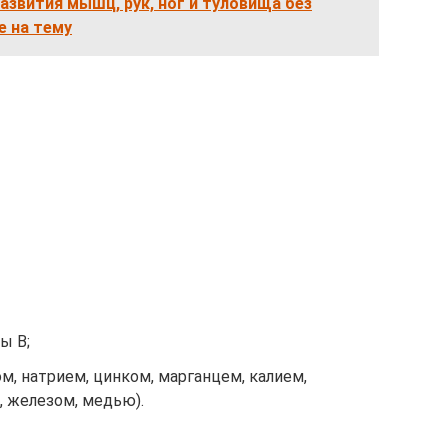
азвития мышц, рук, ног и туловища без
е на тему
пы В;
, натрием, цинком, марганцем, калием,
, железом, медью).