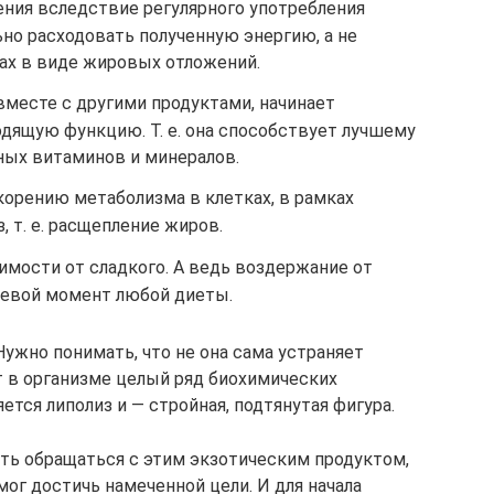
ния вследствие регулярного употребления
но расходовать полученную энергию, а не
тах в виде жировых отложений.
вместе с другими продуктами, начинает
дящую функцию. Т. е. она способствует лучшему
ых витаминов и минералов.
корению метаболизма в клетках, в рамках
, т. е. расщепление жиров.
имости от сладкого. А ведь воздержание от
чевой момент любой диеты.
Нужно понимать, что не она сама устраняет
т в организме целый ряд биохимических
ется липолиз и — стройная, подтянутая фигура.
еть обращаться с этим экзотическим продуктом,
мог достичь намеченной цели. И для начала