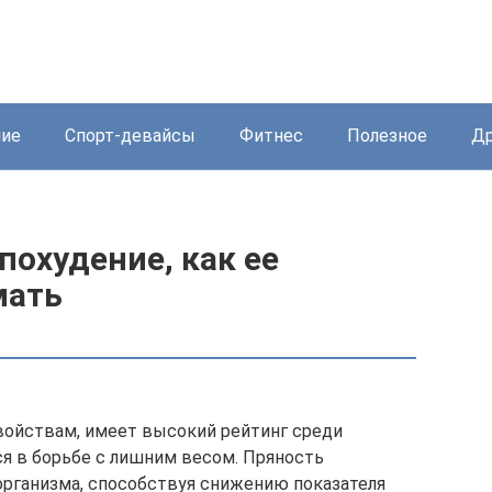
ние
Спорт-девайсы
Фитнес
Полезное
Др
похудение, как ее
мать
войствам, имеет высокий рейтинг среди
я в борьбе с лишним весом. Пряность
организма, способствуя снижению показателя