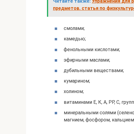
Читайте также:
Упражнения для р
предметов. статья по физкультур
смолами;
камедью;
фенольными кислотами;
эфирными маслами;
дубильными веществами;
кумарином;
холином;
витаминами Е, К, А, РР, С, груп
минеральными солями (селеном
магнием, фосфором, кальцием