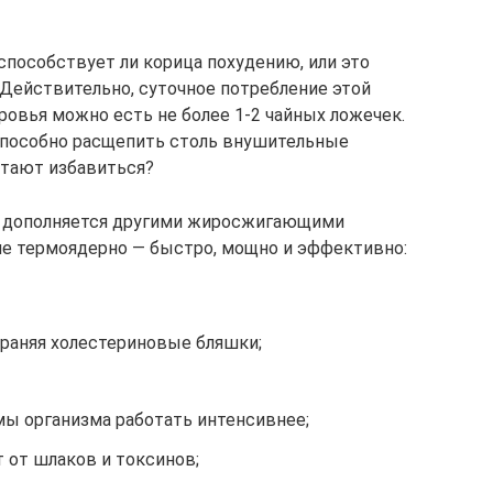
способствует ли корица похудению, или это
 Действительно, суточное потребление этой
оровья можно есть не более 1-2 чайных ложечек.
 способно расщепить столь внушительные
чтают избавиться?
о дополняется другими жиросжигающими
не термоядерно — быстро, мощно и эффективно:
страняя холестериновые бляшки;
ы организма работать интенсивнее;
 от шлаков и токсинов;