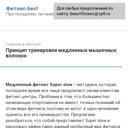
Перейти
Фитнес-best
Для любых предложений по
к
Про похудение, питание и фитнес
сайту: beastfitness@cp9.ru
контенту
Главная
»
Фитнес
Принцип тренировки медленных мышечных
волокон
Медленный
фитнес Super slow
– методика, которую
последнее время все чаще предлагают своим клиентам
фитнес центры. Проблема в том, что большинство
начинающих спортсменов не имеют точных познаний об
этом виде фитнеса, поэтому не могут в одно мгновение
оценить все его преимущества. Предлагаем
разобраться, что собой представляет Super slow и
насколько эффективен данный необычный вид фитнеса.