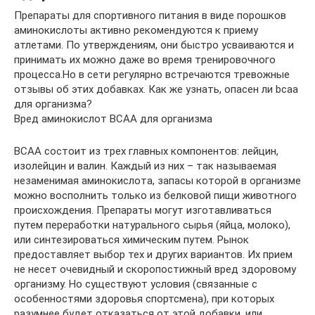
Препараты для спортивного питания в виде порошков
аминокислоты активно рекомендуются к приему
атлетами. По утверждениям, они быстро усваиваются и
принимать их можно даже во время тренировочного
процесса.Но в сети регулярно встречаются тревожные
отзывы об этих добавках. Как же узнать, опасен ли bcaa
для организма?
Вред аминокислот BCAA для организма
BCAA состоит из трех главных компонентов: лейцин,
изолейцин и валин. Каждый из них – так называемая
незаменимая аминокислота, запасы которой в организме
можно восполнить только из белковой пищи животного
происхождения. Препараты могут изготавливаться
путем переработки натурального сырья (яйца, молоко),
или синтезироваться химическим путем. Рынок
предоставляет выбор тех и других вариантов. Их прием
не несет очевидный и скоропостижный вред здоровому
организму. Но существуют условия (связанные с
особенностями здоровья спортсмена), при которых
разумнее будет отказаться от этой добавки, или