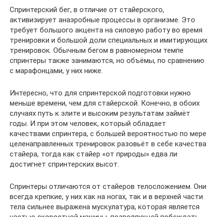
Спринтерский бег, в отличие от стайерского,
активизирует анаэробные процессы в организме. Это
требует большого акцента на силовую работу во время
тренировки и большой доли специальных и имитирующих
тренировок. Обычным бегом в равномерном темпе
спринтеры также занимаются, но объёмы, по сравнению
с марафонцами, у них ниже.
Интересно, что для спринтерской подготовки нужно
меньше времени, чем для стайерской. Конечно, в обоих
случаях путь к элите и высоким результатам займёт
годы. И при этом человек, который обладает
качествами спринтера, с большей вероятностью по мере
целенаправленных тренировок разовьёт в себе качества
стайера, тогда как стайер «от природы» едва ли
достигнет спринтерских высот.
Спринтеры отличаются от стайеров телосложением. Они
всегда крепкие, у них как на ногах, так и в верхней части
тела сильнее выражена мускулатура, которая является
частью скоростной машины, позволяющей побеждать