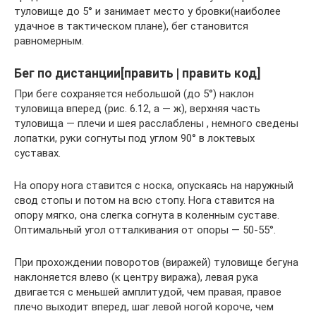
туловище до 5° и занимает место у бровки(наиболее
удачное в тактическом плане), бег становится
равномерным.
Бег по дистанции[править | править код]
При беге сохраняется небольшой (до 5°) наклон
туловища вперед (рис. 6.12, а — ж), верхняя часть
туловища — плечи и шея расслаблены , немного сведены
лопатки, руки согнуты под углом 90° в локтевых
суставах.
На опору нога ставится с носка, опускаясь на наружный
свод стопы и потом на всю стопу. Нога ставится на
опору мягко, она слегка согнута в коленным суставе.
Оптимальный угол отталкивания от опоры — 50-55°.
При прохождении поворотов (виражей) туловище бегуна
наклоняется влево (к центру виража), левая рука
двигается с меньшей амплитудой, чем правая, правое
плечо выходит вперед, шаг левой ногой короче, чем