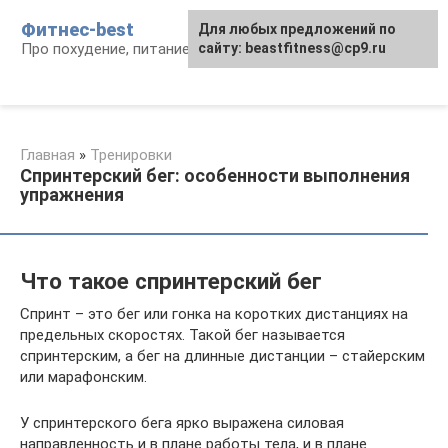
Перейти
Фитнес-best
Для любых предложений по
к
Про похудение, питание и фитнес
сайту: beastfitness@cp9.ru
контенту
Главная
»
Тренировки
Спринтерский бег: особенности выполнения
упражнения
Что такое спринтерский бег
Спринт – это бег или гонка на коротких дистанциях на
предельных скоростях. Такой бег называется
спринтерским, а бег на длинные дистанции – стайерским
или марафонским.
У спринтерского бега ярко выражена силовая
направленность и в плане работы тела, и в плане