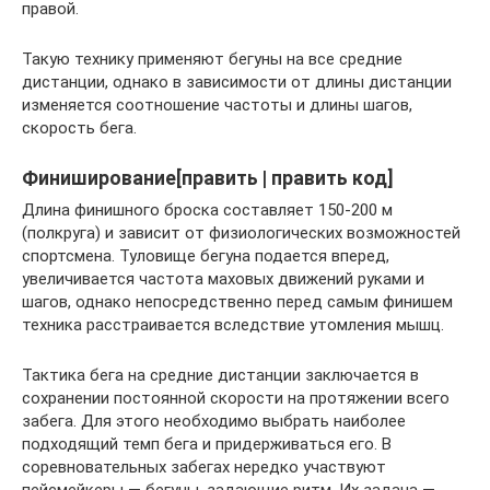
правой.
Такую технику применяют бегуны на все средние
дистанции, однако в зависимости от длины дистанции
изменяется соотношение частоты и длины шагов,
скорость бега.
Финиширование[править | править код]
Длина финишного броска составляет 150-200 м
(полкруга) и зависит от физиологических возможностей
спортсмена. Туловище бегуна подается вперед,
увеличивается частота маховых движений руками и
шагов, однако непосредственно перед самым финишем
техника расстраивается вследствие утомления мышц.
Тактика бега на средние дистанции заключается в
сохранении постоянной скорости на протяжении всего
забега. Для этого необходимо выбрать наиболее
подходящий темп бега и придерживаться его. В
соревновательных забегах нередко участвуют
пейсмейкеры — бегуны, задающие ритм. Их задача —