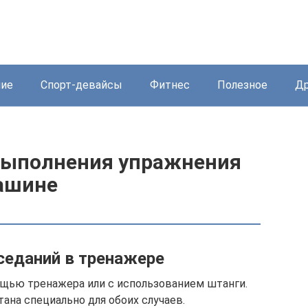
ние
Спорт-девайсы
Фитнес
Полезное
Др
выполнения упражнения
ашине
седаний в тренажере
щью тренажера или с использованием штанги.
тана специально для обоих случаев.