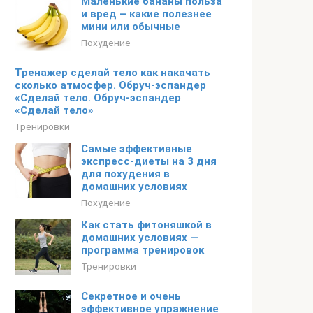
Маленькие бананы польза
и вред – какие полезнее
мини или обычные
Похудение
Тренажер сделай тело как накачать
сколько атмосфер. Обруч-эспандер
«Сделай тело. Обруч-эспандер
«Сделай тело»
Тренировки
Самые эффективные
экспресс-диеты на 3 дня
для похудения в
домашних условиях
Похудение
Как стать фитоняшкой в
домашних условиях —
программа тренировок
Тренировки
Секретное и очень
эффективное упражнение