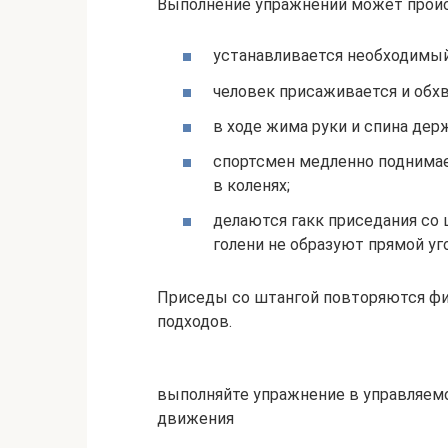
Выполнение упражнений может проис
устанавливается необходимый
человек присаживается и обх
в ходе жима руки и спина дер
спортсмен медленно поднимает
в коленях;
делаются гакк приседания со 
голени не образуют прямой уго
Приседы со штангой повторяются фи
подходов.
выполняйте упражнение в управляем
движения