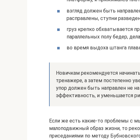
взгляд должен быть направлен
расправлены, ступни разведен
груз крепко обхватывается п
параллельных полу бедер, дела
во время выдоха штанга плавн
Новичкам рекомендуется начинать 
тренажере, а затем постепенно ув
упор должен быть направлен не на 
эффективность, и уменьшается р
Если же есть какие-то проблемы с м
малоподвижный образ жизни, то реко
приседаниями по методу Бубновского