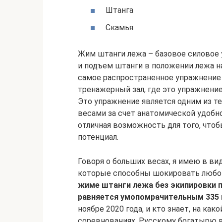
Штанга
Скамья
Жим штанги лежа – базовое силовое 
и подъем штанги в положении лежа н
самое распространенное упражнение 
тренажерный зал, где это упражнени
Это упражнение является одним из т
весами за счет анатомической удобно
отличная возможность для того, что
потенциал.
Говоря о больших весах, я имею в в
которые способны шокировать любог
жиме штанги лежа без экипировки 
равняется умопомрачительным 335 
ноябре 2020 года, и кто знает, на ка
соревнованиях. Русскому богатырю вс