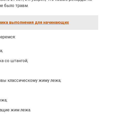
не было травм.
хника выполнения для начинающих
беремся:
а;
а со штангой;
ивы классическому жиму лежа;
ежа;
ащие жим лежа.