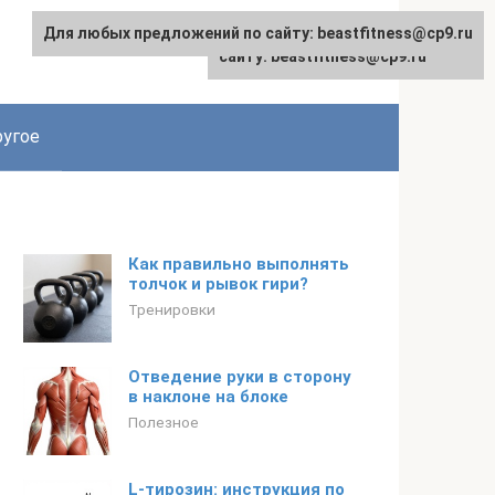
Для любых предложений по сайту: beastfitness@cp9.ru
Для любых предложений по
сайту: beastfitness@cp9.ru
угое
Как правильно выполнять
толчок и рывок гири?
Тренировки
Отведение руки в сторону
в наклоне на блоке
Полезное
L-тирозин: инструкция по