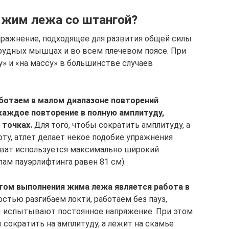
 жим лежа со штангой?
ражнение, подходящее для развития общей силы
рудных мышцах и во всем плечевом поясе. При
» и «на массу» в большинстве случаев
аботаем в малом диапазоне повторений
каждое повторение в полную амплитуду,
 точках.
Для того, чтобы сократить амплитуду, а
у, атлет делает некое подобие упражнения
 хват используется максимально широкий
ам пауэрлифтинга равен 81 см).
нтом выполнения жима лежа является работа в
стью разгибаем локти, работаем без пауз,
 испытывают постоянное напряжение. При этом
ы сократить на амплитуду, а лежит на скамье