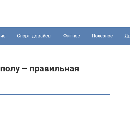
ние
Спорт-девайсы
Фитнес
Полезное
Др
 полу – правильная