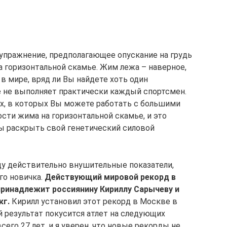
упражнение, предполагающее опускание на грудь
а горизонтальной скамье. Жим лежа – наверное,
в мире, вряд ли Вы найдете хоть один
е не выполняет практически каждый спортсмен.
ех, в которых Вы можете работать с большими
сти жима на горизонтальной скамье, и это
бы раскрыть свой генетический силовой
иду действительно внушительные показатели,
о новичка.
Действующий мировой рекорд в
принадлежит россиянину Кириллу Сарычеву и
кг.
Кирилл установил этот рекорд в Москве в
кой результат покусится атлет на следующих
его 27 лет, и я уверен, что новые рекорды не