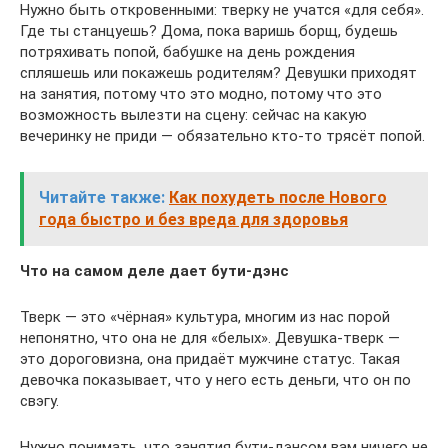
Нужно быть откровенными: тверку не учатся «для себя».
Где ты станцуешь? Дома, пока варишь борщ, будешь
потряхивать попой, бабушке на день рождения
спляшешь или покажешь родителям? Девушки приходят
на занятия, потому что это модно, потому что это
возможность вылезти на сцену: сейчас на какую
вечеринку не приди — обязательно кто-то трясёт попой.
Читайте также:
Как похудеть после Нового
года быстро и без вреда для здоровья
Что на самом деле дает бути-дэнс
Тверк — это «чёрная» культура, многим из нас порой
непонятно, что она не для «белых». Девушка-тверк —
это дороговизна, она придаёт мужчине статус. Такая
девочка показывает, что у него есть деньги, что он по
свэгу.
Нужно понимать, что занятия бути-дэнсом вам ничего не