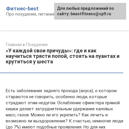
Перейти
Фитнес-best
Для любых предложений по
к
Про похудение, питание и фитнес
сайту: beastfitness@cp9.ru
контенту
Главная
»
Похудение
«У каждой свои причуды»: где и как
научиться трясти попой, стоять на пуантах и
крутиться у шеста
Есть заболевание заднего прохода (ануса), о котором
стараются не говорить, особенно люди, которые
страдают этим недугом. Ослабление сфинктера прямой
кишки делает затруднительным удержание каловых
масс, газов. Можно ли его укрепить? Как лечить и
возможно ли выздоровление? К счастью, немногие люди
(до 7%) имеют подобные проявления. Но для них