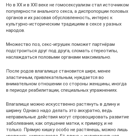
Но в XX и в XXI веке не гомосексуализм стал источником
популярности анального секса, а диспропорции половых
органов и их расовая обусловленность, интерес к
культурно-историческим традициям в сексе у разных
народов.
Множество поз, секс-игрушек поможет партнёрам
подстроиться друг под друга, сломать стереотипы,
наслаждаться половыми органами максимально.
После родов влагалище становится шире, менее
эластичным, привлекательным, нуждается во
внимательном отношении со стороны женщины, иногда
в периоде реабилитации, специальных упражнениях.
Влагалище можно искусственно растянуть в длину и
ширину. Однако надо делать это аккуратно, ведь
неправильные действия могут спровоцировать развитие
заболевания, как опущение матки, к примеру, и не
только. Прямую кишку особо не растянешь, можно лишь
увеличить ширину входа. Её длина – индивидуальная