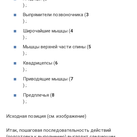
) ;
Выпрямители позвоночника (
3
) ;
Широчайшие мышцы (
4
) ;
Мышцы верхней части спины (
5
) ;
Квадрицепсы (
6
) ;
Приводящие мышцы (
7
) ;
Предплечья (
8
) ;
Исходная позиция (см. изображение)
Итак, пошаговая последовательность действий
(подготовка к выполнению) выглядит следующим