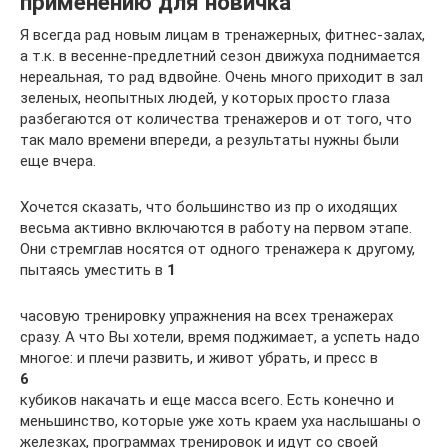
применению для новичка
Я всегда рад новым лицам в тренажерных, фитнес-залах,
а т.к. в весенне-предлетний сезон движуха поднимается
нереальная, то рад вдвойне. Очень много приходит в зал
зеленых, неопытных людей, у которых просто глаза
разбегаются от количества тренажеров и от того, что
так мало времени впереди, а результаты нужны были
еще вчера.
Хочется сказать, что большинство из пр о иходящих
весьма активно включаются в работу на первом этапе.
Они стремглав носятся от одного тренажера к другому,
пытаясь уместить в
1
часовую тренировку упражнения на всех тренажерах
сразу. А что Вы хотели, время поджимает, а успеть надо
многое: и плечи развить, и живот убрать, и пресс в
6
кубиков накачать и еще масса всего. Есть конечно и
меньшинство, которые уже хоть краем уха наслышаны о
железках, программах тренировок и идут со своей