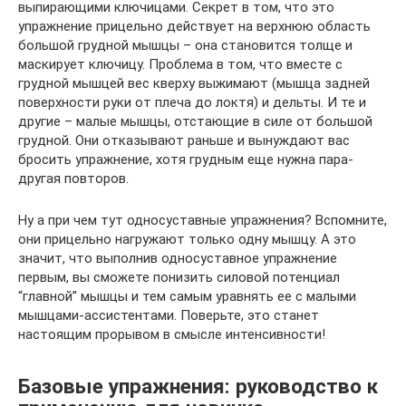
выпирающими ключицами. Секрет в том, что это
упражнение прицельно действует на верхнюю область
большой грудной мышцы – она становится толще и
маскирует ключицу. Проблема в том, что вместе с
грудной мышцей вес кверху выжимают (мышца задней
поверхности руки от плеча до локтя) и дельты. И те и
другие – малые мышцы, отстающие в силе от большой
грудной. Они отказывают раньше и вынуждают вас
бросить упражнение, хотя грудным еще нужна пара-
другая повторов.
Ну а при чем тут односуставные упражнения? Вспомните,
они прицельно нагружают только одну мышцу. А это
значит, что выполнив односуставное упражнение
первым, вы сможете понизить силовой потенциал
“главной” мышцы и тем самым уравнять ее с малыми
мышцами-ассистентами. Поверьте, это станет
настоящим прорывом в смысле интенсивности!
Базовые упражнения: руководство к