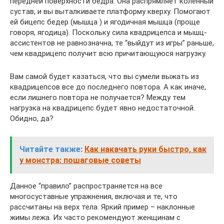
передней поверхности бедра. Она распрямляет коленный
сустав, и вы выталкиваете платформу кверху. Помогают
ей бицепс бедер (мышца ) и ягодичная мышца (проще
говоря, ягодица). Поскольку сила квадрицепса и мышц-
ассистентов не равнозначна, те “выйдут из игры” раньше,
чем квадрицепс получит всю причитающуюся нагрузку.
Вам самой будет казаться, что вы сумели выжать из
квадрицепсов все до последнего повтора. А как иначе,
если лишнего повтора не получается? Между тем
нагрузка на квадрицепс будет явно недостаточной.
Обидно, да?
Читайте также:
Как накачать руки быстро, как
у монстра: пошаговые советы
Данное “правило” распространяется на все
многосуставные упражнения, включая и те, что
рассчитаны на верх тела. Яркий пример – наклонные
жимы лежа. Их часто рекомендуют женщинам с