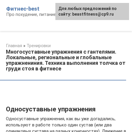
Перейти
Фитнес-best
Для любых предложений по
к
Про похудение, питание и фитнес
сайту: beastfitness@cp9.ru
контенту
Главная
»
Тренировки
Многосуставные упражнения с гантелями.
Локальные, региональные и глобальные
упражнениния. Техника выполнения толчка от
груди стоя в фитнесе
Односуставные упражнения
Односуставные упражнения, как вы уже догадались,
используют в работе только один сустав (или два
одинаковых сустава на разных конечно­стях). Движение в