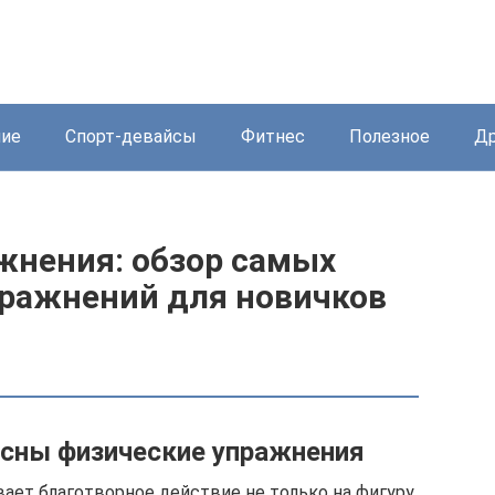
ние
Спорт-девайсы
Фитнес
Полезное
Др
жнения: обзор самых
пражнений для новичков
асны физические упражнения
ает благотворное действие не только на фигуру,