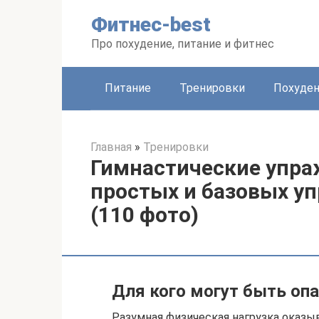
Перейти
Фитнес-best
к
контенту
Про похудение, питание и фитнес
Питание
Тренировки
Похуде
Главная
»
Тренировки
Гимнастические упра
простых и базовых у
(110 фото)
Для кого могут быть оп
Разумная физическая нагрузка оказыв