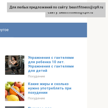
Для любых предложений по сайту: beastfitness@cp9.ru
Для любых предложений по
сайту: beastfitness@cp9.ru
угое
Упражнения с гантелями
для ребенка 10 лет.
Упражнения с гантелями
для детей
Похудение
Какие жиры и сколько
нужно употреблять при
похудении
Похудение