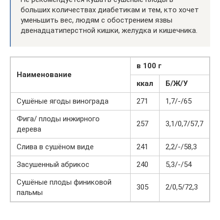
больших количествах диабетикам и тем, кто хочет
уменьшить вес, людям с обострением язвы
двенадцатиперстной кишки, желудка и кишечника.
в 100 г
Наименование
ккал
Б/Ж/У
Сушёные ягоды винограда
271
1,7/-/65
Фига/ плоды инжирного
257
3,1/0,7/57,7
дерева
Слива в сушёном виде
241
2,2/-/58,3
Засушенный абрикос
240
5,3/-/54
Сушёные плоды финиковой
305
2/0,5/72,3
пальмы