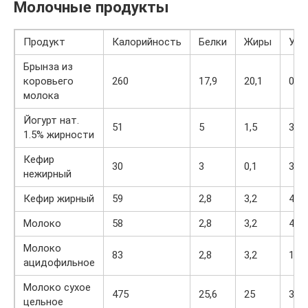
Молочные продукты
Продукт
Калорийность
Белки
Жиры
Угл
Брынза из
коровьего
260
17,9
20,1
0
молока
Йогурт нат.
51
5
1,5
3,5
1.5% жирности
Кефир
30
3
0,1
3,8
нежирный
Кефир жирный
59
2,8
3,2
4,1
Молоко
58
2,8
3,2
4,7
Молоко
83
2,8
3,2
10,8
ацидофильное
Молоко сухое
475
25,6
25
39,4
цельное