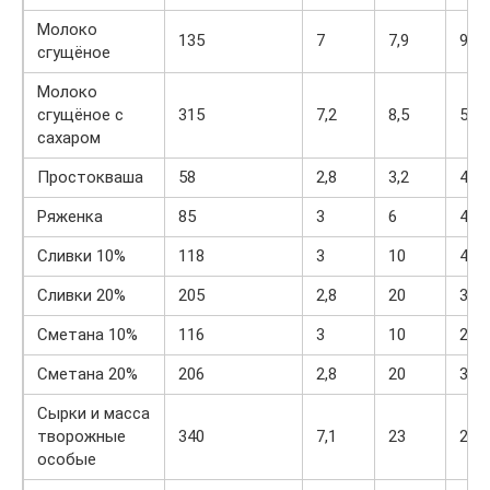
Молоко
135
7
7,9
9,5
сгущёное
Молоко
сгущёное с
315
7,2
8,5
56
сахаром
Простокваша
58
2,8
3,2
4,1
Ряженка
85
3
6
4,1
Сливки 10%
118
3
10
4
Сливки 20%
205
2,8
20
3,6
Сметана 10%
116
3
10
2,9
Сметана 20%
206
2,8
20
3,2
Сырки и масса
творожные
340
7,1
23
27,5
особые