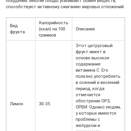
похудения. Многие плоды усиливают обмен веществ,
способствуют активному сжиганию жировых отложений.
Калорийность
Вид
(ккал) на 100
Описание
фрукта
граммов
Этот цитрусовый
фрукт имеет в
основе высокое
содержание
витамина С. Его
полезно употреблять
в осенний и весенний
период, когда
отмечается
обострение ОРЗ,
Лимон
30-35
ОРВИ. Однако людям,
у которых имеются
проблемы с
желудком и