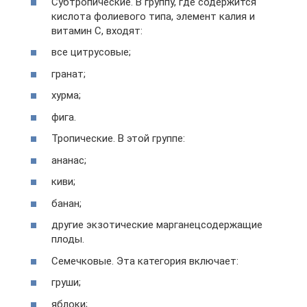
Субтропические. В группу, где содержится
кислота фолиевого типа, элемент калия и
витамин С, входят:
все цитрусовые;
гранат;
хурма;
фига.
Тропические. В этой группе:
ананас;
киви;
банан;
другие экзотические марганецсодержащие
плоды.
Семечковые. Эта категория включает:
груши;
яблоки;