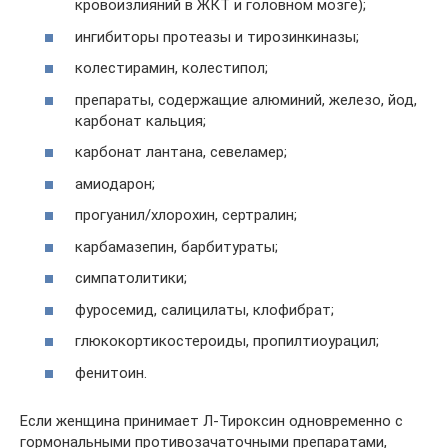
кровоизлияний в ЖКТ и головном мозге);
ингибиторы протеазы и тирозинкиназы;
колестирамин, колестипол;
препараты, содержащие алюминий, железо, йод,
карбонат кальция;
карбонат лантана, севеламер;
амиодарон;
прогуанил/хлорохин, сертралин;
карбамазепин, барбитураты;
симпатолитики;
фуросемид, салицилаты, клофибрат;
глюкокортикостероиды, пропилтиоурацил;
фенитоин.
Если женщина принимает Л-Тироксин одновременно с
гормональными противозачаточными препаратами,