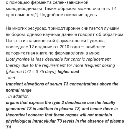
с помощью фермента селен-зависимой
монодейодиназы. Таким образом, можно считать Т4
прогормоном[1] Подробное описание здесь.
На многих ресурсах, трийодтиронин считается лучшим
выбором, однако научные данные говорят об обратном.
Цитата из клинической фармакологии Гудмана,
последнее 12 издание от 2010 года — наиболее
авторитетная книга по фармакологии в мире:
Liothyronine is less desirable for chronic replacement
therapy due to the requirement for more frequent dosing
(plasma t1/2 = 0.75 days),
higher cost
, and
transient elevations of serum T3 concentrations above the
normal range
. In addition,
organs that express the type 2 deiodinase use the locally
generated T3 in addition to plasma T3, and hence there is
theoretical concern that these organs will not maintain
physiological intracellular T3 levels in the absence of plasma
T4