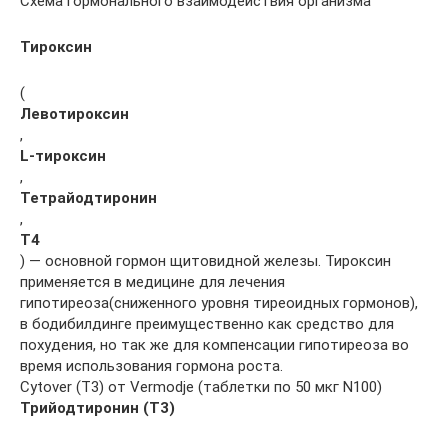
Схема гормонального взаимодействия организма
Тироксин
(
Левотироксин
,
L-тироксин
,
Тетрайодтиронин
,
Т4
) — основной гормон щитовидной железы. Тироксин
применяется в медицине для лечения
гипотиреоза(сниженного уровня тиреоидных гормонов),
в бодибилдинге преимущественно как средство для
похудения, но так же для компенсации гипотиреоза во
время использования гормона роста.
Cytover (Т3) от Vermodje (таблетки по 50 мкг N100)
Трийодтиронин (Т3)