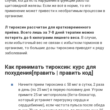
случае, когда есть нарушения в функции работы
щитовидной железы. Если же всё в норме, то его
применение может привести к необратимым процессам в
организме.
Л тироксин рассчитан для кратковременного
приёма. Всего лишь за 7-8 дней терапии можно
потерять до 6 килограмм лишнего веса.
В случае,
если избыточный вес не связан с избытком гормонов в
организме, то большие дозы тироксина приводят к ряду
заболеваний.
Как принимать тироксин: курс для
похудения[править | править код]
Начните прием тироксина с 50 мкг в сутки, 2 раза
в день (по 25 мкг) в первую половину дня. Утром
примите 25 мг метопролола (бета-блокатор,
который устраняет перегрузку сердца и
сердцебиение), если частота пульса после обеда