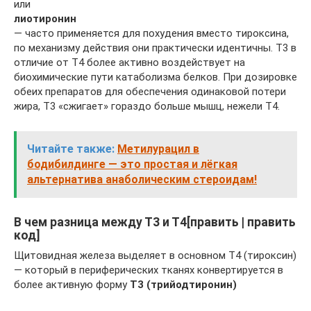
или
лиотиронин
— часто применяется для похудения вместо тироксина,
по механизму действия они практически идентичны. Т3 в
отличие от Т4 более активно воздействует на
биохимические пути катаболизма белков. При дозировке
обеих препаратов для обеспечения одинаковой потери
жира, Т3 «сжигает» гораздо больше мышц, нежели Т4.
Читайте также:
Метилурацил в
бодибилдинге — это простая и лёгкая
альтернатива анаболическим стероидам!
В чем разница между Т3 и Т4[править | править
код]
Щитовидная железа выделяет в основном Т4 (тироксин)
— который в периферических тканях конвертируется в
более активную форму
Т3 (трийодтиронин)