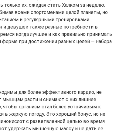
ь только их, ожидая стать Халком за неделю.
юбимая всеми спортсменами целой планеты, но
итанием и регулярными тренировками.
ин и девушек также разные потребности в
еремся когда лучшие и как правильно принимать
ой форме при достижении разных целей — набора
бходимы для более эффективного кардио, не
ают мышцам расти и снимают с них лишнее
, чтобы организм стал более устойчивым к
и в жаркую погоду. Это хороший бонус, но не
минокислот с разветвленной цепью во время
гают удержать мышечную массу и не дать ее