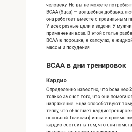
человеку. Но вы не можете потреблят
BCAA (бцаа) — волшебная добавка, л
она работает вместе с правильным п
У всех разные цели и задачи. У мужч
применении всаа. В этой статье разб
BCAA в порошке, в капсулах, в жидк
массы и похудения.
BCAA в дни тренировок
Кардио
Определенно известно, что bcaa нео
только за счет того, что они помог
напряжение. Бцаа способствуют тому
теплу, что облегчает кардиотренировк
основной. Главная фишка в приёме а
кардио состоит в том, что они помо
потерять во время тренировки.