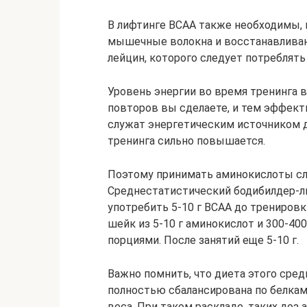
В лифтинге BCAA также необходимы, п
мышечные волокна и восстанавливаю
лейцин, которого следует потреблять
Уровень энергии во время тренинга в
повторов вы сделаете, и тем эффект
служат энергетическим источником 
тренинга сильно повышается.
Поэтому принимать аминокислоты сле
Среднестатистический бодибилдер-л
употребить 5-10 г BCAA до тренировк
шейк из 5-10 г аминокислот и 300-40
порциями. После занятий еще 5-10 г.
Важно помнить, что диета этого сре
полностью сбалансирована по белкам.
веса. При таком раскладе, таких доз