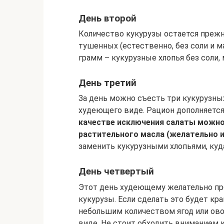
День второй
Количество кукурузы остается прежн
тушенных (естественно, без соли и ма
грамм – кукурузные хлопья без соли, м
День третий
За день можно съесть три кукурузны
худеющего виде. Рацион дополняетс
качестве исключения салаты можно
растительного масла (желательно и
заменить кукурузными хлопьями, куд
День четвертый
Этот день худеющему желательно пр
кукурузы. Если сделать это будет кр
небольшим количеством ягод или ов
виде. Не стоит обходить вниманием 