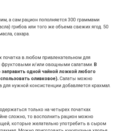
им, а сам рацион пополняется 300 граммами
сла) грибов или того же объема свежих ягод. 50
асла, сахара.
х початка в любом привлекательном для
я фруктовыми и/или овощными салатами.
В
 заправить одной чайной ложкой любого
спользовать оливковое).
Салаты можно
а для нужной консистенции добавляется крахмал.
одержаться только на четырех початках
айне сложно, то восполнить рацион можно
ощей, которые желательно употребить в сыром
крахмал. Можно приготовить кукурузные хлопья.