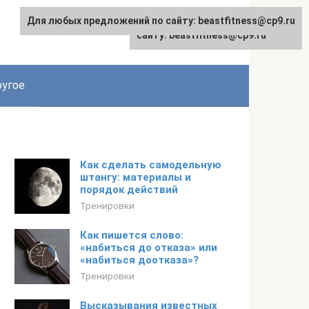
Для любых предложений по сайту: beastfitness@cp9.ru
Для любых предложений по
сайту: beastfitness@cp9.ru
угое
Как сделать самодельную
штангу: материалы и
порядок действий
Тренировки
Как пишется слово:
«набиться до отказа» или
«набиться доотказа»?
Тренировки
Высказывания известных