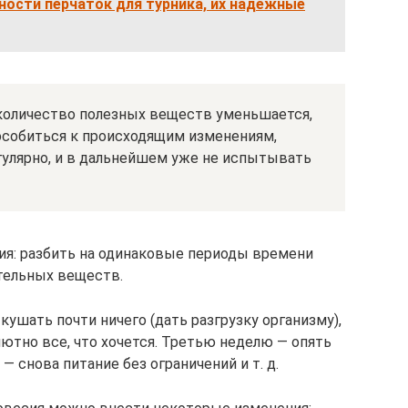
ности перчаток для турника, их надежные
 количество полезных веществ уменьшается,
пособиться к происходящим изменениям,
улярно, и в дальнейшем уже не испытывать
ия: разбить на одинаковые периоды времени
тельных веществ.
ушать почти ничего (дать разгрузку организму),
тно все, что хочется. Третью неделю — опять
 снова питание без ограничений и т. д.