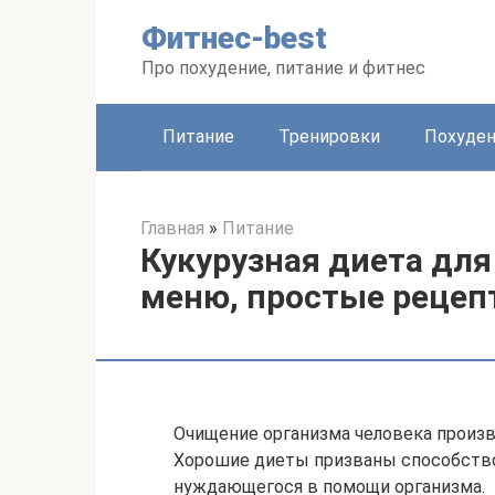
Перейти
Фитнес-best
к
контенту
Про похудение, питание и фитнес
Питание
Тренировки
Похуде
Главная
»
Питание
Кукурузная диета для
меню, простые реце
Очищение организма человека произв
Хорошие диеты призваны способств
нуждающегося в помощи организма.