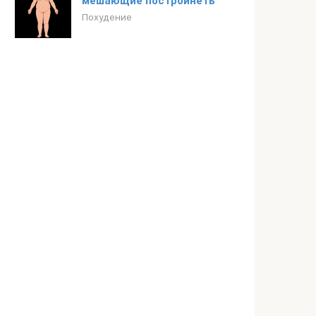
мешающие постройнеть
Похудение