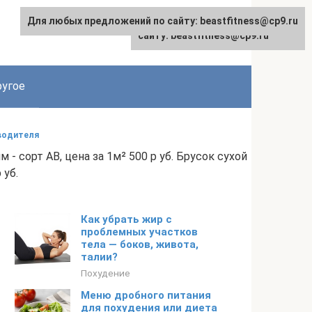
Для любых предложений по сайту: beastfitness@cp9.ru
Для любых предложений по
сайту: beastfitness@cp9.ru
угое
зводителя
- сорт AB, цена за 1м² 500 р уб. Брусок сухой
 уб.
Как убрать жир с
проблемных участков
тела — боков, живота,
талии?
Похудение
Меню дробного питания
для похудения или диета