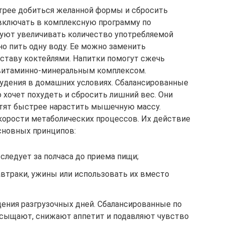
стрее добиться желанной формы и сбросить
включать в комплексную программу по
уют увеличивать количество употребляемой
но пить одну воду. Ее можно заменить
ставу коктейлями. Напитки помогут сжечь
 витаминно-минеральным комплексом.
удения в домашних условиях. Сбалансированные
о хочет похудеть и сбросить лишний вес. Они
отят быстрее нарастить мышечную массу.
корости метаболических процессов. Их действие
сновных принципов:
следует за полчаса до приема пищи;
втраки, ужины или использовать их вместо
дения разгрузочных дней. Сбалансированные по
асыщают, снижают аппетит и подавляют чувство