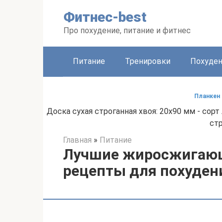
Перейти
Фитнес-best
к
контенту
Про похудение, питание и фитнес
Питание
Тренировки
Похуде
Планкен 
Доска сухая строганная хвоя: 20x90 мм - сорт A
стр
Главная
»
Питание
Лучшие жиросжигающ
рецепты для похуден