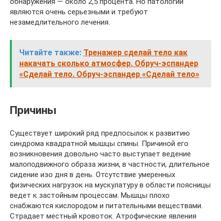
обнаружения — около 2,5 процента. Но патологии
являются очень серьезными и требуют
незамедлительного лечения.
Читайте также:
Тренажер сделай тело как
накачать сколько атмосфер. Обруч-эспандер
«Сделай тело. Обруч-эспандер «Сделай тело»
Причины
Существует широкий ряд предпосылок к развитию
синдрома квадратной мышцы спины. Причиной его
возникновения довольно часто выступает ведение
малоподвижного образа жизни, в частности, длительное
сидение изо дня в день. Отсутствие умеренных
физических нагрузок на мускулатуру в области поясницы
ведет к застойным процессам. Мышцы плохо
снабжаются кислородом и питательными веществами.
Страдает местный кровоток. Атрофические явления