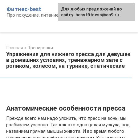
Перейти
Фитнес-best
Для любых предложений по
к
Про похудение, питание и фитнес
сайту: beastfitness@cp9.ru
контенту
Главная
»
Тренировки
Упражнения для нижнего пресса для девушек
в домашних условиях, тренажерном зале с
роликом, колесом, на турнике, статические
Анатомические особенности пресса
Прежде всего нам надо уяснить, что пресс на зоны мы
разбиваем условно. Так как это одна целая мускула, под
названием прямая мышцы живота. И во время любого
упражнения она задействуется целиком. Как сместить