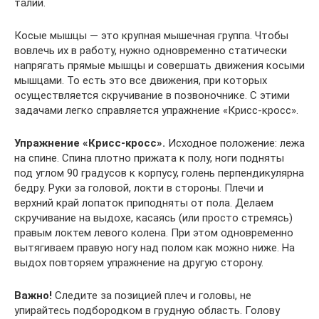
талии.
Косые мышцы — это крупная мышечная группа. Чтобы
вовлечь их в работу, нужно одновременно статически
напрягать прямые мышцы и совершать движения косыми
мышцами. То есть это все движения, при которых
осуществляется скручивание в позвоночнике. С этими
задачами легко справляется упражнение «Крисс-кросс».
Упражнение «Крисс-кросс».
Исходное положение: лежа
на спине. Спина плотно прижата к полу, ноги подняты
под углом 90 градусов к корпусу, голень перпендикулярна
бедру. Руки за головой, локти в стороны. Плечи и
верхний край лопаток приподняты от пола. Делаем
скручивание на выдохе, касаясь (или просто стремясь)
правым локтем левого колена. При этом одновременно
вытягиваем правую ногу над полом как можно ниже. На
выдох повторяем упражнение на другую сторону.
Важно!
Следите за позицией плеч и головы, не
упирайтесь подбородком в грудную область. Голову