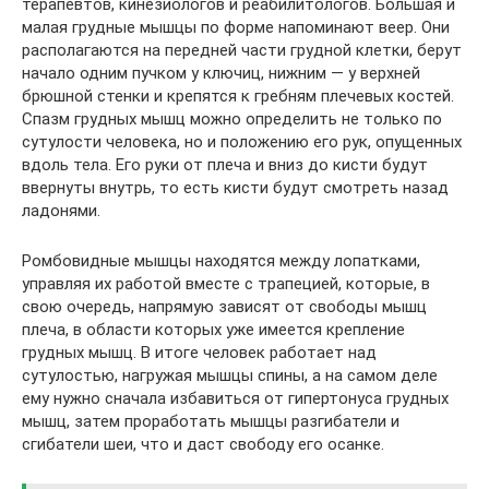
терапевтов, кинезиологов и реабилитологов. Большая и
малая грудные мышцы по форме напоминают веер. Они
располагаются на передней части грудной клетки, берут
начало одним пучком у ключиц, нижним — у верхней
брюшной стенки и крепятся к гребням плечевых костей.
Спазм грудных мышц можно определить не только по
сутулости человека, но и положению его рук, опущенных
вдоль тела. Его руки от плеча и вниз до кисти будут
ввернуты внутрь, то есть кисти будут смотреть назад
ладонями.
Ромбовидные мышцы находятся между лопатками,
управляя их работой вместе с трапецией, которые, в
свою очередь, напрямую зависят от свободы мышц
плеча, в области которых уже имеется крепление
грудных мышц. В итоге человек работает над
сутулостью, нагружая мышцы спины, а на самом деле
ему нужно сначала избавиться от гипертонуса грудных
мышц, затем проработать мышцы разгибатели и
сгибатели шеи, что и даст свободу его осанке.