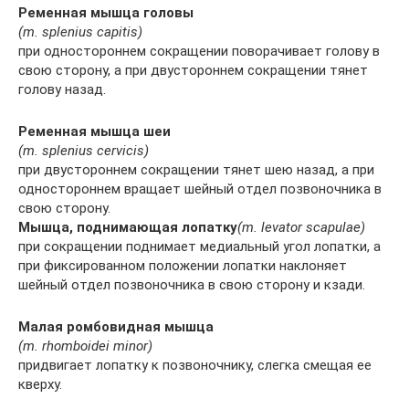
Ременная мышца головы
(m. splenius capitis)
при одностороннем сокращении поворачивает голову в
свою сторону, а при двустороннем сокращении тянет
голову назад.
Ременная мышца шеи
(m. splenius cervicis)
при двустороннем сокращении тянет шею назад, а при
одностороннем вращает шейный отдел позвоночника в
свою сторону.
Мышца, поднимающая лопатку
(m. levator scapulae)
при сокращении поднимает медиальный угол лопатки, а
при фиксированном положении лопатки наклоняет
шейный отдел позвоночника в свою сторону и кзади.
Малая ромбовидная мышца
(m. rhomboidei minor)
придвигает лопатку к позвоночнику, слегка смещая ее
кверху.