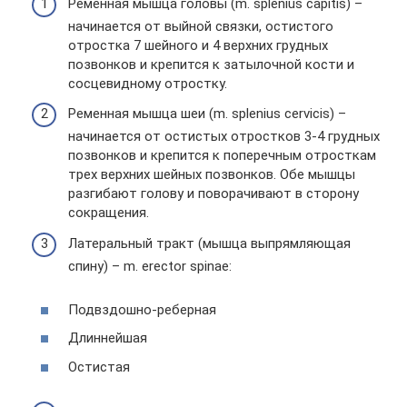
Ременная мышца головы (m. splenius capitis) –
начинается от выйной связки, остистого
отростка 7 шейного и 4 верхних грудных
позвонков и крепится к затылочной кости и
сосцевидному отростку.
Ременная мышца шеи (m. splenius cervicis) –
начинается от остистых отростков 3-4 грудных
позвонков и крепится к поперечным отросткам
трех верхних шейных позвонков. Обе мышцы
разгибают голову и поворачивают в сторону
сокращения.
Латеральный тракт (мышца выпрямляющая
спину) – m. erector spinae:
Подвздошно-реберная
Длиннейшая
Остистая