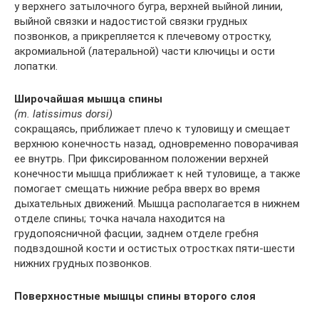
у верхнего затылочного бугра, верхней выйной линии,
выйной связки и надостистой связки грудных
позвонков, а прикрепляется к плечевому отростку,
акромиальной (латеральной) части ключицы и ости
лопатки.
Широчайшая мышца спины
(m. latissimus dorsi)
сокращаясь, приближает плечо к туловищу и смещает
верхнюю конечность назад, одновременно поворачивая
ее внутрь. При фиксированном положении верхней
конечности мышца приближает к ней туловище, а также
помогает смещать нижние ребра вверх во время
дыхательных движений. Мышца располагается в нижнем
отделе спины; точка начала находится на
грудопоясничной фасции, заднем отделе гребня
подвздошной кости и остистых отростках пяти-шести
нижних грудных позвонков.
Поверхностные мышцы спины второго слоя