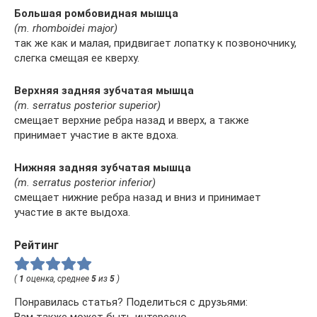
Большая ромбовидная мышца
(m. rhomboidei major)
так же как и малая, придвигает лопатку к позвоночнику,
слегка смещая ее кверху.
Верхняя задняя зубчатая мышца
(m. serratus posterior superior)
смещает верхние ребра назад и вверх, а также
принимает участие в акте вдоха.
Нижняя задняя зубчатая мышца
(m. serratus posterior inferior)
смещает нижние ребра назад и вниз и принимает
участие в акте выдоха.
Рейтинг
(
1
оценка, среднее
5
из
5
)
Понравилась статья? Поделиться с друзьями:
Вам также может быть интересно