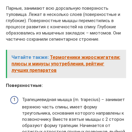
Парные, занимают всю дорсальную поверхность
туловища. Лежат в несколько слоев (поверхностные и
глубокие). Поверхностные мышцы переместились в
процессе развития с конечностей на спину. Глубокие
образовались из мышечных закладок – миотомов. Они
частично сохранили сегментарное строение.
Читайте также:
Термогеники жиросжигатели:
плюсы и минусы употребления, рейтинг
лучших препаратов
Поверхностные:
Трапециевидная мышца (m. trapecius) – занимает
верхнюю часть спины, имеет форму
треугольника, основания которого направлены к
позвоночнику. Вместе взятые мышцы с 2 сторон
образуют форму трапеции. Начинается от
остистых отростков грудных позвонков, выйной