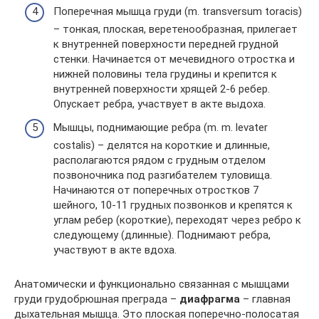
Поперечная мышца груди (m. transversum toracis)
– тонкая, плоская, веретенообразная, прилегает
к внутренней поверхности передней грудной
стенки. Начинается от мечевидного отростка и
нижней половины тела грудины и крепится к
внутренней поверхности хрящей 2-6 ребер.
Опускает ребра, участвует в акте выдоха.
Мышцы, поднимающие ребра (m. m. levater
costalis) – делятся на короткие и длинные,
располагаются рядом с грудным отделом
позвоночника под разгибателем туловища.
Начинаются от поперечных отростков 7
шейного, 10-11 грудных позвонков и крепятся к
углам ребер (короткие), переходят через ребро к
следующему (длинные). Поднимают ребра,
участвуют в акте вдоха.
Анатомически и функционально связанная с мышцами
груди грудобрюшная преграда –
диафрагма
– главная
дыхательная мышца. Это плоская поперечно-полосатая