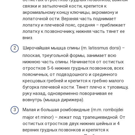
связки и затылочной кости, крепится к
акромиальному концу ключицы, акромиону и
лопаточной ости. Верхняя часть поднимает
лопатку и плечевой пояс, средняя – приближает
лопатку к позвоночнику, нижняя часть тянет ее
вниз.
Широчайшая мышца спины (m. latissmus dorsi) –
плоская, треугольной формы, занимает всю
нижнюю часть спины. Начинается от остистых
отростков 5-6 нижних грудных позвонков, всех
поясничных, от подвздошного и срединного
кресцовых гребней и крепится к гребню малого
бугорка плечевой кости. Тянет плечо к туловищу,
руку назад, одновременно поворачивая ее
вовнутрь (мышца дирижера).
Малая и большая ромбовидные (m.m. rombojdei
major et minor) – лежат под трапециевидной. От
остистых отростков двух нижних шейных и 4
верхних грудных позвонков и крепятся к