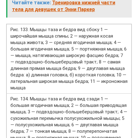
Читайте также:
Тренировка нижней части
тела для девушек от Энни Паркер
Рис. 133. Мышцы таза и бедра вид сбоку 1 —
широчайшая мышца спины; 2 — наружная косая
мышца живота; 3 — средняя ягодичная мышца; 4 —
большая ягодичная мышца; 5 — портняжная мышца; 6
— мышца, натягивающая широкую фасцию бедра; 7
— подвздошно-большеберцовый тракт; 8 — самая
длинная прямая мышца бедра; 9 — двуглавая мышца
бедра: а) длинная головка, б) короткая головка; 10 —
латеральная широкая мышца бедра; 11 — икроножная
мышца
Рис. 134. Мышцы таза и бедра вид сзади 1 —
большая ягодичная мышца; 2 — большая приводящая
мышца; 3 — подвздошно-большеберцовый тракт; 4 —
сухожильная перемычка полусухожильной мышцы; 5
— полусухожильная мышца; 6 — двуглавая мышца
бедра; 7 — тонкая мышца; 8 — полуперепончатая
мышца; 9 — портняжная мышца; 10 — подошвенная