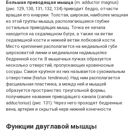
Большая приводящая мышца
(m. adductor magnus)
(рис. 129, 130, 131, 132, 134) приводит бедро, отчасти
вращая его кнаружи. Толстая, широкая, наиболее мощная
из этой группы мышца, располагающаяся глубже
остальных приводящих мышц. Точка ее начала
находится на седалищном бугре, а также на ветви
седалищной кости и нижней ветви лобковой кости.
Место крепления располагается на медиальной губе
шероховатой линии и медиальном надмыщелке
бедренной кости. В мышечных пучках образуется
несколько отверстий, пропускающих кровеносные
сосуды. Самое крупное из них называется сухожильным
отверстием (hiatus tendineus). Над ним располагается
фасциальная пластинка, а между ней и мышцей
образуется пространство треугольной формы,
получившее название приводящего канала (canalis
adductorius) (рис. 131). Через него проходят бедренные
вена, артерия и скрытый нерв нижней конечности.
Функции двуглавой мышцы