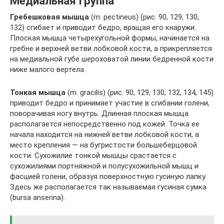
Медиальная группа
Гребешковая мышца
(m. pectineus) (рис. 90, 129, 130,
132) сгибает и приводит бедро, вращая его кнаружи.
Плоская мышца четырехугольной формы, начинается на
гребне и верхней ветви лобковой кости, а прикрепляется
на медиальной губе шероховатой линии бедренной кости
ниже малого вертела.
Тонкая мышца
(m. gracilis) (рис. 90, 129, 130, 132, 134, 145)
приводит бедро и принимает участие в сгибании голени,
поворачивая ногу внутрь. Длинная плоская мышца
располагается непосредственно под кожей. Точка ее
начала находится на нижней ветви лобковой кости, а
место крепления — на бугристости большеберцовой
кости. Сухожилие тонкой мышцы срастается с
сухожилиями портняжной и полусухожильной мышц и
фасцией голени, образуя поверхностную гусиную лапку.
Здесь же располагается так называемая гусиная сумка
(bursa anserina).