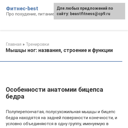
Перейти
Фитнес-best
Для любых предложений по
к
Про похудение, питание и фитнес
сайту: beastfitness@cp9.ru
контенту
Главная
»
Тренировки
Мышцы ног: названия, строение и функции
Особенности анатомии бицепса
бедра
Полуперепончатая, полусухожильная мышцы и бицепс
бедра находятся на задней поверхности конечности, и
условно объединяются в одну группу, именуемую в