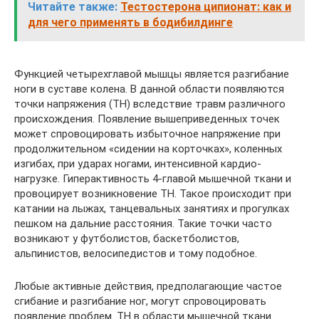
Читайте также:
Тестостерона ципионат: как и
для чего применять в бодибилдинге
Функцией четырехглавой мышцы является разгибание
ноги в суставе колена. В данной области появляются
точки напряжения (ТН) вследствие травм различного
происхождения. Появление вышеприведенных точек
может спровоцировать избыточное напряжение при
продолжительном «сидении на корточках», коленных
изгибах, при ударах ногами, интенсивной кардио-
нагрузке. Гиперактивность 4-главой мышечной ткани и
провоцирует возникновение ТН. Такое происходит при
катании на лыжах, танцевальных занятиях и прогулках
пешком на дальние расстояния. Такие точки часто
возникают у футболистов, баскетболистов,
альпинистов, велосипедистов и тому подобное.
Любые активные действия, предполагающие частое
сгибание и разгибание ног, могут спровоцировать
появление проблем. ТН в области мышечной ткани