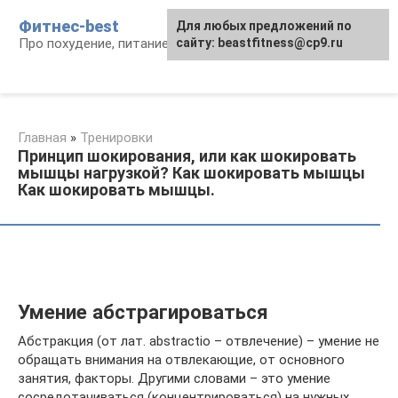
Перейти
Фитнес-best
Для любых предложений по
к
Про похудение, питание и фитнес
сайту: beastfitness@cp9.ru
контенту
Главная
»
Тренировки
Принцип шокирования, или как шокировать
мышцы нагрузкой? Как шокировать мышцы
Как шокировать мышцы.
Умение абстрагироваться
Абстракция (от лат. abstractio – отвлечение) – умение не
обращать внимания на отвлекающие, от основного
занятия, факторы. Другими словами – это умение
сосредотачиваться (концентрироваться) на нужных