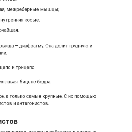
дная, межреберные мышцы;
внутренняя косые;
очайшая.
вища – диафрагму. Она делит грудную и
ии.
цепс и трицепс.
главая, бицепс бедра.
е, а только самые крупные. С их помощью
стов и антагонистов.
истов