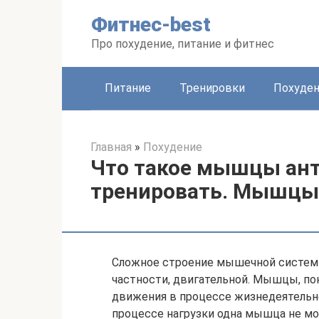
Перейти
Фитнес-best
к
контенту
Про похудение, питание и фитнес
Питание
Тренировки
Похуде
Главная
»
Похудение
Что такое мышцы ант
тренировать. Мышцы
Сложное строение мышечной системы
частности, двигательной. Мышцы, п
движения в процессе жизнедеятельно
процессе нагрузки одна мышца не мож