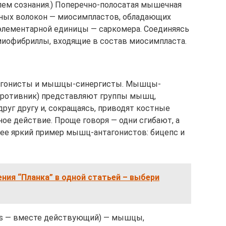
лем сознания.) Поперечно-полосатая мышечная
рных волокон — миосимпластов, обладающих
элементарной единицы — саркомера. Соединяясь
миофибриллы, входящие в состав миосимпласта.
гонисты и мышцы-синергисты. Мышцы-
— противник) представляют группы мышц,
руг другу и, сокращаясь, приводят костные
ое действие. Проще говоря — одни сгибают, а
лее яркий пример мышц-антагонистов: бицепс и
ния “Планка” в одной статьей – выбери
os — вместе действующий) — мышцы,