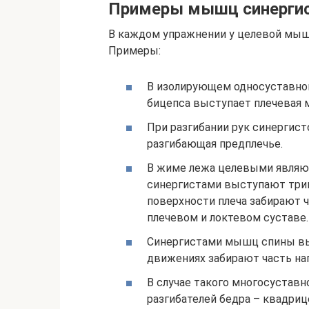
Примеры мышц синерги
В каждом упражнении у целевой мыш
Примеры:
В изолирующем односуставном
бицепса выступает плечевая 
При разгибании рук синергис
разгибающая предплечье.
В жиме лежа целевыми являют
синергистами выступают три
поверхности плеча забирают ч
плечевом и локтевом суставе.
Синергистами мышц спины вы
движениях забирают часть наг
В случае такого многосуставн
разгибателей бедра – квадри