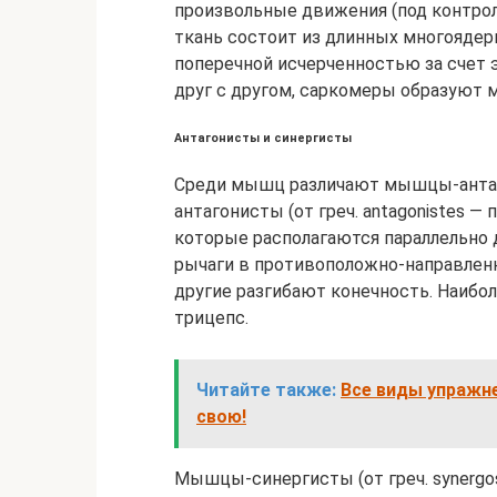
произвольные движения (под контро
ткань состоит из длинных многояде
поперечной исчерченностью за счет 
друг с другом, саркомеры образуют 
Антагонисты и синергисты
Среди мышц различают мышцы-анта
антагонисты (от греч. antagonistes 
которые располагаются параллельно д
рычаги в противоположно-направленн
другие разгибают конечность. Наибо
трицепс.
Читайте также:
Все виды упражне
свою!
Мышцы-синергисты (от греч. synerg