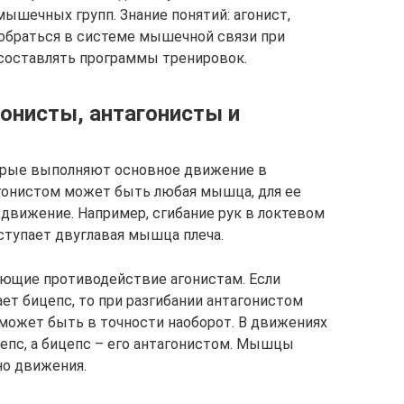
ышечных групп. Знание понятий: агонист,
азобраться в системе мышечной связи при
 составлять программы тренировок.
онисты, антагонисты и
рые выполняют основное движение в
агонистом может быть любая мышца, для ее
движение. Например, сгибание рук в локтевом
ступает двуглавая мышца плеча.
ющие противодействие агонистам. Если
ет бицепс, то при разгибании антагонистом
 может быть в точности наоборот. В движениях
цепс, а бицепс – его антагонистом. Мышцы
но движения.