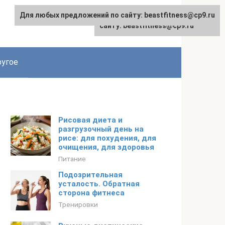
Для любых предложений по сайту: beastfitness@cp9.ru
Для любых предложений по
сайту: beastfitness@cp9.ru
угое
Рисовая диета и
разгрузочный день на
рисе: для похудения, для
очищения, для здоровья
Питание
Подозрительная
усталость. Обратная
сторона фитнеса
Тренировки