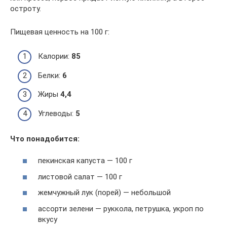
остроту.
Пищевая ценность на 100 г:
Калории:
85
Белки:
6
Жиры
4,4
Углеводы:
5
Что понадобится:
пекинская капуста — 100 г
листовой салат — 100 г
жемчужный лук (порей) — небольшой
ассорти зелени — руккола, петрушка, укроп по
вкусу