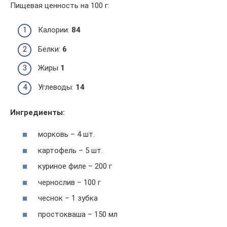
Пищевая ценность на 100 г:
Калории:
84
Белки:
6
Жиры
1
Углеводы:
14
Ингредиенты:
морковь – 4 шт.
картофель – 5 шт.
куриное филе – 200 г
чернослив – 100 г
чеснок – 1 зубка
простокваша – 150 мл