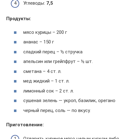
Углеводы:
7,5
Продукты:
мясо курицы – 200 г
ананас – 150 г
сладкий перец – ½ стручка
апельсин или грейпфрут – ½ шт.
сметана – 4 ст. л.
мед жидкий – 1 ст. л.
лимонный сок – 2 ст. л.
сушеная зелень — укроп, базилик, орегано
черный перец, соль — по вкусу.
Приготовление:
Отварить куриное мясо целым куском либо