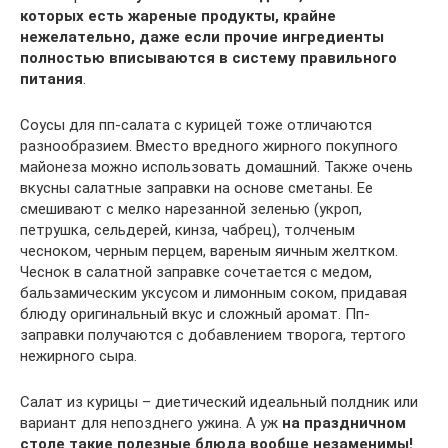
которых есть жареные продукты, крайне
нежелательно, даже если прочие ингредиенты
полностью вписываются в систему правильного
питания
.
Соусы для пп-салата с курицей тоже отличаются
разнообразием. Вместо вредного жирного покупного
майонеза можно использовать домашний. Также очень
вкусны салатные заправки на основе сметаны. Ее
смешивают с мелко нарезанной зеленью (укроп,
петрушка, сельдерей, кинза, чабрец), толченым
чесноком, черным перцем, вареным яичным желтком.
Чеснок в салатной заправке сочетается с медом,
бальзамическим уксусом и лимонным соком, придавая
блюду оригинальный вкус и сложный аромат. Пп-
заправки получаются с добавлением творога, тертого
нежирного сыра.
Салат из курицы – диетический идеальный полдник или
вариант для непозднего ужина. А уж
на праздничном
столе такие полезные блюда вообще незаменимы!