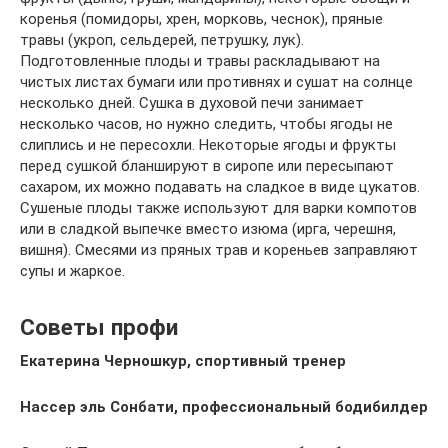
коренья (помидоры, хрен, морковь, чеснок), пряные
травы (укроп, сельдерей, петрушку, лук).
Подготовленные плоды и травы раскладывают на
чистых листах бумаги или противнях и сушат на солнце
несколько дней. Сушка в духовой печи занимает
несколько часов, но нужно следить, чтобы ягоды не
слиплись и не пересохли. Некоторые ягоды и фрукты
перед сушкой бланшируют в сиропе или пересыпают
сахаром, их можно подавать на сладкое в виде цукатов.
Сушеные плоды также используют для варки компотов
или в сладкой выпечке вместо изюма (ирга, черешня,
вишня). Смесями из пряных трав и кореньев заправляют
супы и жаркое.
Советы профи
Екатерина Черношкур, с
портивный тренер
Нассер эль Сонбати, п
рофессиональный бодибилдер