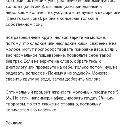
который системой к употреблению не рекомендуется;
холодец (сняв жир); шашлык (замаринованный в
небольшом количестве уксуса, а еще лучше в кефире или
гранатовом соке); рыбные консервы только в
собственном соку.
Все разрешенные крупы нельзя варить на молоке,
потому что сладкие или несладкие каши, сваренные на
молоке, могут поспособствовать прибавке веса. Если у
вас нормальное пищеварение, позвольте себе такой
завтрак. Если не верите на слово, обратитесь к
диетологу или проверьте на себе, только потом, чур, не
задавать вопросов «Почему я не худею?». Можете
сварить крупу на воде, затем добавить молока.
Оптимальный процент жирности молочных продуктов 5–
6%. Но если, например, нафаршировать грудку 9%-ным
творогом, то это также не страшно, поскольку
количество его невелико.
Реклама