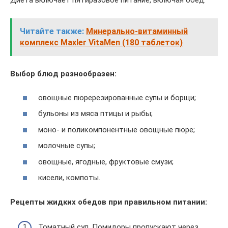
Диета включает пятиразовое питание, включая обед.
Читайте также:
Минерально-витаминный
комплекс Maxler VitaMen (180 таблеток)
Выбор блюд разнообразен:
овощные пюререзированные супы и борщи;
бульоны из мяса птицы и рыбы;
моно- и поликомпонентные овощные пюре;
молочные супы;
овощные, ягодные, фруктовые смузи;
кисели, компоты.
Рецепты жидких обедов при правильном питании:
Томатный суп. Помидоры пропускают через