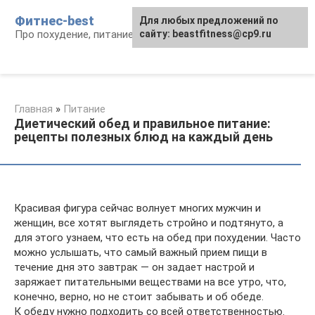
Перейти
Фитнес-best
Для любых предложений по
к
Про похудение, питание и фитнес
сайту: beastfitness@cp9.ru
контенту
Главная
»
Питание
Диетический обед и правильное питание:
рецепты полезных блюд на каждый день
Красивая фигура сейчас волнует многих мужчин и
женщин, все хотят выглядеть стройно и подтянуто, а
для этого узнаем, что есть на обед при похудении. Часто
можно услышать, что самый важный прием пищи в
течение дня это завтрак — он задает настрой и
заряжает питательными веществами на все утро, что,
конечно, верно, но не стоит забывать и об обеде.
К обеду нужно подходить со всей ответственностью.