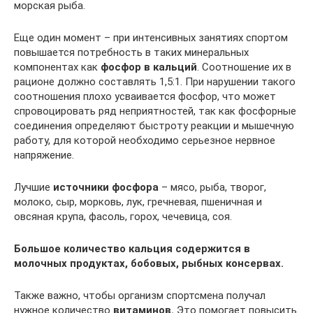
морская рыба.
Еще один момент – при интенсивных занятиях спортом
повышается потребность в таких минеральных
компонентах как
фосфор в кальций
. Соотношение их в
рационе должно составлять 1,5:1. При нарушении такого
соотношения плохо усваивается фосфор, что может
спровоцировать ряд неприятностей, так как фосфорные
соединения определяют быстроту реакции и мышечную
работу, для которой необходимо серьезное нервное
напряжение.
Лучшие
источники фосфора
– мясо, рыба, творог,
молоко, сыр, морковь, лук, гречневая, пшеничная и
овсяная крупа, фасоль, горох, чечевица, соя.
Большое количество кальция содержится в
молочных продуктах, бобовых, рыбных консервах.
Также важно, чтобы организм спортсмена получал
нужное количество
витаминов.
Это помогает повысить