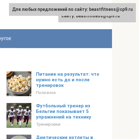
Для любых предложений по сайту: beastfitness@cp9.ru
Для любых предложений по
сайту: beastfitness@cp9.ru
угое
Питание на результат: что
нужно есть до и после
тренировок
Полезное
Футбольный тренер из
Бельгии показывает 5
упражнений на технику
Тренировки
Диетические котлеты в