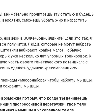
ты внимательно прочитаешь эту статью и будешь
, вероятно, сможешь убрать жир и нарастить
о, новичок в ЗОЖе/бодибилдинге. Если это так, я
 все получится. Люди, которые не могут набрать
ита (или набирают крайне мало) – обычно
орых уже несколько лет упорных тренировок. К
шую часть своего генетического потенциала с
ожешь сделать удачную «рекомпозицию».
ь периоды «массонабора» чтобы набрать мышцы
 и сохранить мышцы.
 возможна потому, что когда ты начинаешь
инцип прогрессивной перегрузки, твое тело
аращивать мышцы в ускоренном темпе.