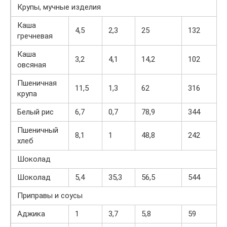
Крупы, мучные изделия
Каша
4,5
2,3
25
132
гречневая
Каша
3,2
4,1
14,2
102
овсяная
Пшеничная
11,5
1,3
62
316
крупа
Белый рис
6,7
0,7
78,9
344
Пшеничный
8,1
1
48,8
242
хлеб
Шоколад
Шоколад
5,4
35,3
56,5
544
Приправы и соусы
Аджика
1
3,7
5,8
59