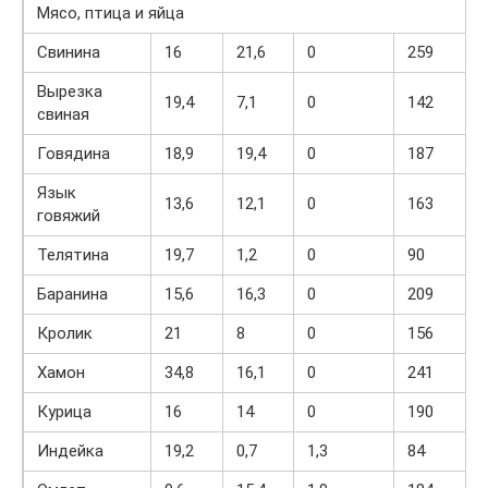
Мясо, птица и яйца
Свинина
16
21,6
0
259
Вырезка
19,4
7,1
0
142
свиная
Говядина
18,9
19,4
0
187
Язык
13,6
12,1
0
163
говяжий
Телятина
19,7
1,2
0
90
Баранина
15,6
16,3
0
209
Кролик
21
8
0
156
Хамон
34,8
16,1
0
241
Курица
16
14
0
190
Индейка
19,2
0,7
1,3
84