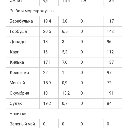
Омлет
9,6
15,4
1,9
184
Рыба и морепродукты
Барабулька
19,4
3,8
0
117
Горбуша
20,5
6,5
0
142
Дорадо
18
3
0
96
Карп
16
5,3
0
112
Килька
17,1
7,6
0
137
Креветки
22
1
0
97
Минтай
15,9
0,9
0
72
Скумбрия
18
13,2
0
191
Судак
19,2
0,7
0
84
Напитки
Зеленый чай
0
0
0
0