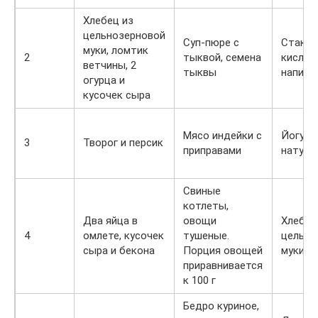
Хлебец из
цельнозерновой
Суп-пюре с
Стакан
муки, ломтик
2
тыквой, семена
кислом
ветчины, 2
тыквы
напитк
огурца и
кусочек сыра
Мясо индейки с
Йогурт
3
Творог и персик
приправами
натура
Свиные
котлеты,
Два яйца в
овощи
Хлебец
4
омлете, кусочек
тушеные.
цельно
сыра и бекона
Порция овощей
муки и
приравнивается
к 100 г
Бедро куриное,