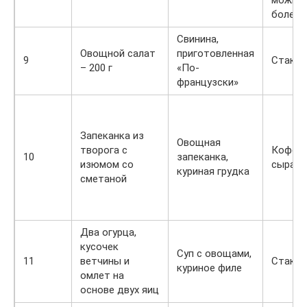
можно 
более 
Свинина,
Овощной салат
приготовленная
9
Стакан
– 200 г
«По-
французски»
Запеканка из
Овощная
творога с
Кофе и
10
запеканка,
изюмом со
сыра
куриная грудка
сметаной
Два огурца,
кусочек
Суп с овощами,
11
ветчины и
Стакан
куриное филе
омлет на
основе двух яиц