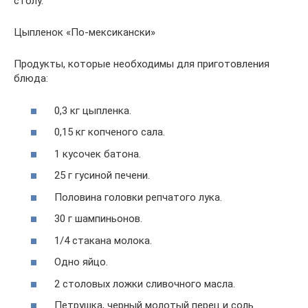
столу.
Цыпленок «По-мексикански»
Продукты, которые необходимы для приготовления
блюда:
0,3 кг цыпленка.
0,15 кг копченого сала.
1 кусочек батона.
25 г гусиной печени.
Половина головки репчатого лука.
30 г шампиньонов.
1/4 стакана молока.
Одно яйцо.
2 столовых ложки сливочного масла.
Петрушка, черный молотый перец и соль.