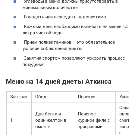
Углеводы в меню должны присутствовать в
минимальным количестве.
Голодать или переедать недопустимо.
Каждый день необходимо выпивать не менее 1,5
литра чистой воды.
Прием поливитаминов – это обязательное
условие соблюдения диеты.
Занятия спортом позволяют ускорить процесс
похудения.
Меню на 14 дней диеты Аткинса
Завтрак
Обед
Перекус
Ужин
Салат 
Два белка и
Печеное
овощей
1
один желток в
куриное филе с
сметан
омлете
приправами
заправ
г