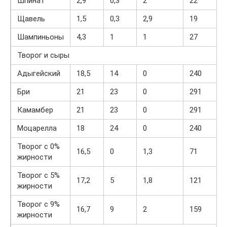
Шпинат
2,9
0,3
2
22
Щавель
1,5
0,3
2,9
19
Шампиньоны
4,3
1
1
27
Творог и сыры
Адыгейский
18,5
14
0
240
Бри
21
23
0
291
Камамбер
21
23
0
291
Моцарелла
18
24
0
240
Творог с 0%
16,5
0
1,3
71
жирности
Творог с 5%
17,2
5
1,8
121
жирности
Творог с 9%
16,7
9
2
159
жирности