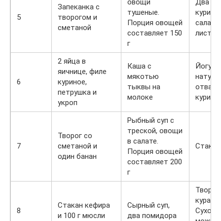
овощи
Два от
Запеканка с
тушеные.
курины
5
творогом и
Порция овощей
салатн
сметаной
составляет 150
листья,
г
2 яйца в
Каша с
Йогурт
яичнице, филе
мякотью
натура
6
куриное,
тыквы на
отварн
петрушка и
молоке
курино
укроп
Рыбный суп с
треской, овощи
Творог со
в салате.
7
сметаной и
Стакан
Порция овощей
один банан
составляет 200
г
Творог
курагой
Стакан кефира
Сырный суп,
8
Сухофр
и 100 г мюсли
два помидора