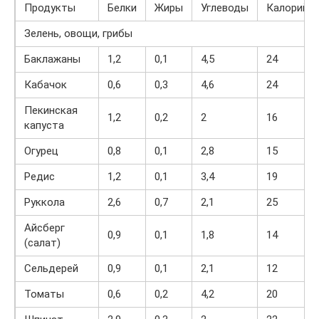
Продукты
Белки
Жиры
Углеводы
Калорийн
Зелень, овощи, грибы
Баклажаны
1,2
0,1
4,5
24
Кабачок
0,6
0,3
4,6
24
Пекинская
1,2
0,2
2
16
капуста
Огурец
0,8
0,1
2,8
15
Редис
1,2
0,1
3,4
19
Руккола
2,6
0,7
2,1
25
Айсберг
0,9
0,1
1,8
14
(салат)
Сельдерей
0,9
0,1
2,1
12
Томаты
0,6
0,2
4,2
20