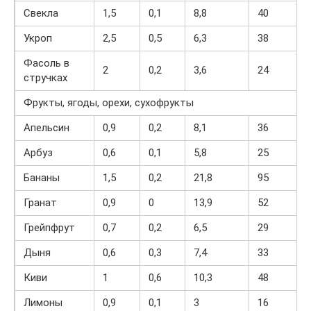
Свекла
1,5
0,1
8,8
40
Укроп
2,5
0,5
6,3
38
Фасоль в
2
0,2
3,6
24
стручках
Фрукты, ягоды, орехи, сухофрукты
Апельсин
0,9
0,2
8,1
36
Арбуз
0,6
0,1
5,8
25
Бананы
1,5
0,2
21,8
95
Гранат
0,9
0
13,9
52
Грейпфрут
0,7
0,2
6,5
29
Дыня
0,6
0,3
7,4
33
Киви
1
0,6
10,3
48
Лимоны
0,9
0,1
3
16