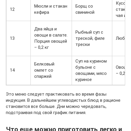
Кусоче
Мюсли и стакан
Борщ со
12
стакан
кефира
свининой
чая и с
Два яйца и
Рыбный суп с
овощи в салате.
13
треской, филе
Любой 
Порция овощей
трески
– 0,2 кг
Суп на курином
Белковый
бульоне с
Овощно
14
омлет со
овощами, мясо
– 0,2 кг
спаржей
куриное
Это меню следует практиковать во время фазы
индукция. В дальнейшем углеводистых блюд в рационе
становится все больше. Дни можно чередовать,
подстраивая под свой график питания.
Что еще можно приготовить легко и