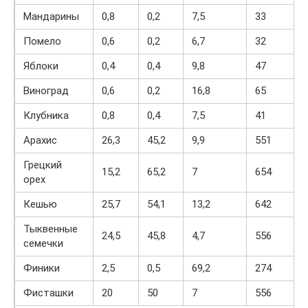
Мандарины
0,8
0,2
7,5
33
Помело
0,6
0,2
6,7
32
Яблоки
0,4
0,4
9,8
47
Виноград
0,6
0,2
16,8
65
Клубника
0,8
0,4
7,5
41
Арахис
26,3
45,2
9,9
551
Грецкий
15,2
65,2
7
654
орех
Кешью
25,7
54,1
13,2
642
Тыквенные
24,5
45,8
4,7
556
семечки
Финики
2,5
0,5
69,2
274
Фисташки
20
50
7
556