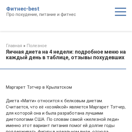
Перейти
Фитнес-best
к
Про похудение, питание и фитнес
контенту
Главная
»
Полезное
Яичная диета на 4 недели: подробное меню на
каждый день в таблице, отзывы похудевших
Маргарет Тэтчер в Крылатском
Диета «Магги» относится к белковым диетам.
Считается, что её «хозяйкой» является Маргарет Тэтчер,
для которой она и была разработана лучшими
диетологами США. По словам самой «железной леди»
именно этот вариант питания помог ей долгие годы
поддерживать фигуру в идеальном виде, отсюда,