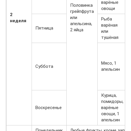
варёные
Половинка
овощи
грейпфрута
2
или
Рыба
неделя
апельсина,
варёная
Пятница
2 яйца
или
тушёная
Мясо, 1
Суббота
апельсин
Курица,
помидоры,
Воскресенье
варёные
овощи, 1
апельсин
Понедельник
Любые фрукты, кроме запре