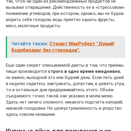
так, чтоб ни один из рекомендованных продуктов не
вызывал отвращения. Действенность ее в «стрессовом»
понижении углеводов, при котором, однако, мы не будем
морить себя голодом, ведь приятно кушать фрукты,
мясо, молочные продукты.
Читайте также:
Стюарт МакРоберт "Думай!
Бодибилдинг без стероидов".
Ещё один секрет описываемой диеты в том, что приёмы
пищи производятся
строго в одно время ежедневно
,
не важно, выходной это или будний день. Если пять дней
в неделю садитесь завтракать, допустим, в девять утра,
то и остальные дни придерживайтесь этого. Объём
съедаемого точно такой, как указано в моём меню.
Здесь нет ничего сложного: никакого подсчёта калорий,
никакой голодовки. Но целеустремлённость и упорство
здесь совсем нелишние.
Куриные яйца для похудения и их