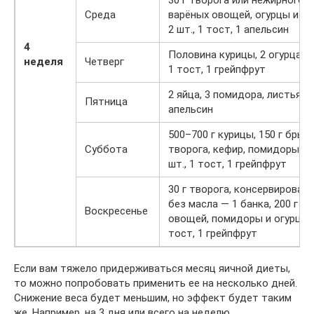
30 г творога или нежирного с
Среда
варёных овощей, огурцы и п
2 шт., 1 тост, 1 апельсин
4
Половина курицы, 2 огурца, 3
неделя
Четверг
1 тост, 1 грейпфрут
2 яйца, 3 помидора, листья са
Пятница
апельсин
500–700 г курицы, 150 г брын
Суббота
творога, кефир, помидоры и 
шт., 1 тост, 1 грейпфрут
30 г творога, консервирован
без масла — 1 банка, 200 г в
Воскресенье
овощей, помидоры и огурцы —
тост, 1 грейпфрут
Если вам тяжело придерживаться месяц яичной диеты,
то можно попробовать применить ее на несколько дней.
Снижение веса будет меньшим, но эффект будет таким
же. Например, на 3 дня или всего на неделю.