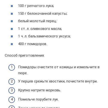
100 г репчатого лука;
150 г белокочанной капусты;
белый молотый перец;
1 ст. л. оливкового масла;
1 ч. л. бальзамического уксуса;
400 г помидоров.
Способ приготовления:
Помидоры очистите от кожицы и измельчите в
пюре.
У перцев срежьте хвостики, почистите внутри.
Крупно натрите морковь.
Помельче порубите лук.