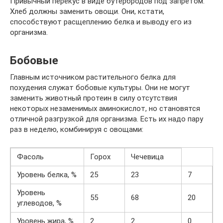
Привычный перекус в виде бутербродов под запретом.
Хлеб должны заменить овощи. Они, кстати,
способствуют расщеплению белка и выводу его из
организма.
Бобовые
Главным источником растительного белка для
похудения служат бобовые культуры. Они не могут
заменить животный протеин в силу отсутствия
некоторых незаменимых аминокислот, но становятся
отличной разгрузкой для организма. Есть их надо пару
раз в неделю, комбинируя с овощами:
Фасоль
Горох
Чечевица
Уровень белка, %
25
23
7
Уровень
55
68
20
углеводов, %
Уровень жира, %
2
2
0