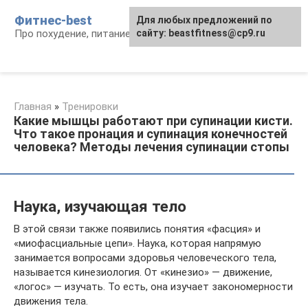
Перейти
Фитнес-best
Для любых предложений по
к
Про похудение, питание и фитнес
сайту: beastfitness@cp9.ru
контенту
Главная
»
Тренировки
Какие мышцы работают при супинации кисти.
Что такое пронация и супинация конечностей
человека? Методы лечения супинации стопы
Наука, изучающая тело
В этой связи также появились понятия «фасция» и
«миофасциальные цепи». Наука, которая напрямую
занимается вопросами здоровья человеческого тела,
называется кинезиология. От «кинезио» — движение,
«логос» — изучать. То есть, она изучает закономерности
движения тела.