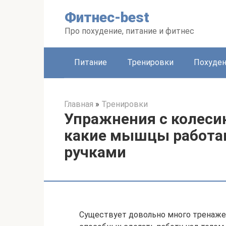
Перейти
Фитнес-best
к
контенту
Про похудение, питание и фитнес
Питание
Тренировки
Похуде
Главная
»
Тренировки
Упражнения с колесик
какие мышцы работаю
ручками
Существует довольно много тренаже