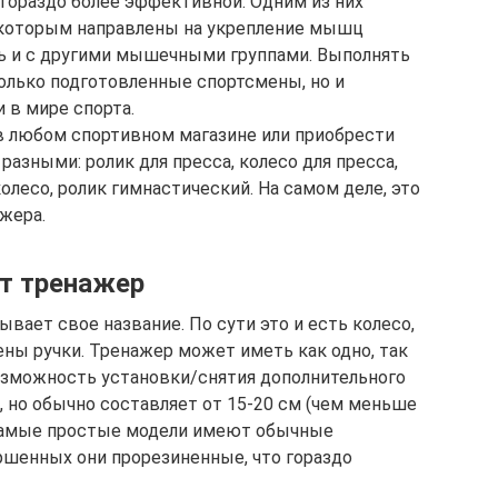
 гораздо более эффективной. Одним из них
 с которым направлены на укрепление мышц
ть и с другими мышечными группами. Выполнять
олько подготовленные спортсмены, но и
 в мире спорта.
в любом спортивном магазине или приобрести
разными: ролик для пресса, колесо для пресса,
олесо, ролик гимнастический. На самом деле, это
жера.
ет тренажер
вает свое название. По сути это и есть колесо,
ены ручки. Тренажер может иметь как одно, так
озможность установки/снятия дополнительного
 но обычно составляет от 15-20 см (чем меньше
 Самые простые модели имеют обычные
ершенных они прорезиненные, что гораздо