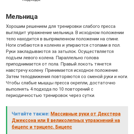
Мельница
Хорошим решением для тренировки слабого пресса
выглядит упражнение мельница. В исходном положении
тело находится в выпрямленном положении на спине.
Ноги сгибаются в коленях и упираются стопами в пол.
Руки закладываются за затылок. Осуществляется
подъем левого колена. Параллельно голова
приподнимается от пола. Правый локоть тянется
навстречу колену. Принимается исходное положение.
Затем телодвижения повторяются со сменой руки и ноги.
Чтобы слабые мышцы пресса окрепли, достаточно
выполнять 4 подхода по 10 повторений с
периодичностью тренировок через сутки.
Читайте также:
Массивные руки от Декстера
Джексона или 8 великолепных упражнений на
бицепс и трицепс. Бицепс