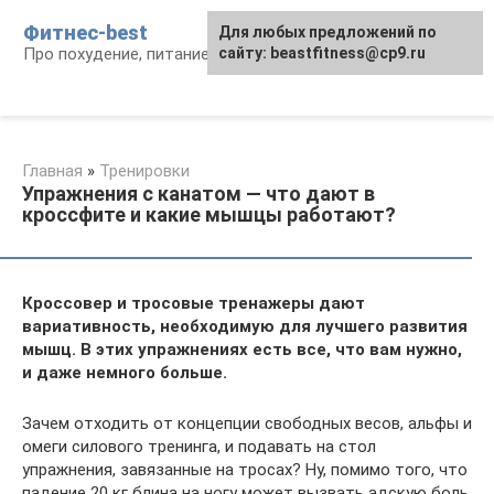
Перейти
Фитнес-best
Для любых предложений по
к
Про похудение, питание и фитнес
сайту: beastfitness@cp9.ru
контенту
Главная
»
Тренировки
Упражнения с канатом — что дают в
кроссфите и какие мышцы работают?
Кроссовер и тросовые тренажеры дают
вариативность, необходимую для лучшего развития
мышц. В этих упражнениях есть все, что вам нужно,
и даже немного больше.
Зачем отходить от концепции свободных весов, альфы и
омеги силового тренинга, и подавать на стол
упражнения, завязанные на тросах? Ну, помимо того, что
падение 20 кг блина на ногу может вызвать адскую боль,