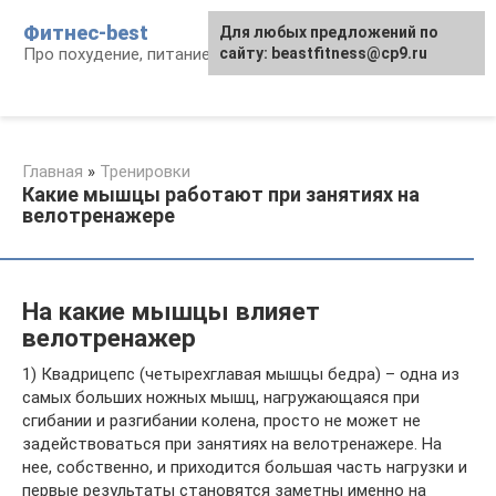
Перейти
Фитнес-best
Для любых предложений по
к
Про похудение, питание и фитнес
сайту: beastfitness@cp9.ru
контенту
Главная
»
Тренировки
Какие мышцы работают при занятиях на
велотренажере
На какие мышцы влияет
велотренажер
1) Квадрицепс (четырехглавая мышцы бедра) – одна из
самых больших ножных мышц, нагружающаяся при
сгибании и разгибании колена, просто не может не
задействоваться при занятиях на велотренажере. На
нее, собственно, и приходится большая часть нагрузки и
первые результаты становятся заметны именно на