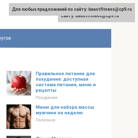
Для любых предложений по сайту: beastfitness@cp9.ru
Для любых предложений по
сайту: beastfitness@cp9.ru
угое
Правильное питание для
похудения: доступная
система питания, меню и
рецепты
Похудение
Меню для набора массы
мужчине на неделю
Полезное