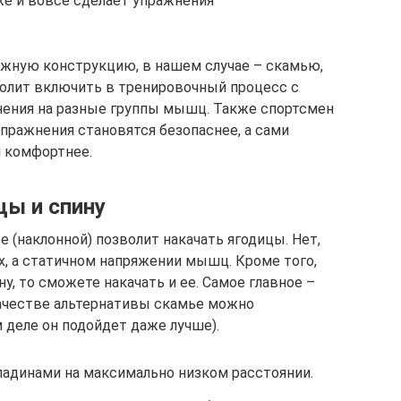
е и вовсе сделает упражнения
ежную конструкцию, в нашем случае – скамью,
зволит включить в тренировочный процесс с
ения на разные группы мышц. Также спортсмен
пражнения становятся безопаснее, а сами
и комфортнее.
цы и спину
е (наклонной) позволит накачать ягодицы. Нет,
х, а статичном напряжении мышц. Кроме того,
у, то сможете накачать и ее. Самое главное –
 качестве альтернативы скамье можно
 деле он подойдет даже лучше).
адинами на максимально низком расстоянии.