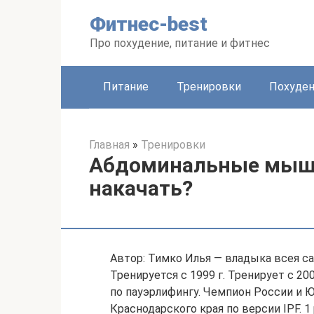
Перейти
Фитнес-best
к
контенту
Про похудение, питание и фитнес
Питание
Тренировки
Похуде
Главная
»
Тренировки
Абдоминальные мышцы
накачать?
Автор: Тимко Илья — владыка всея сай
Тренируется с 1999 г. Тренирует с 200
по пауэрлифингу. Чемпион России и 
Краснодарского края по версии IPF. 1